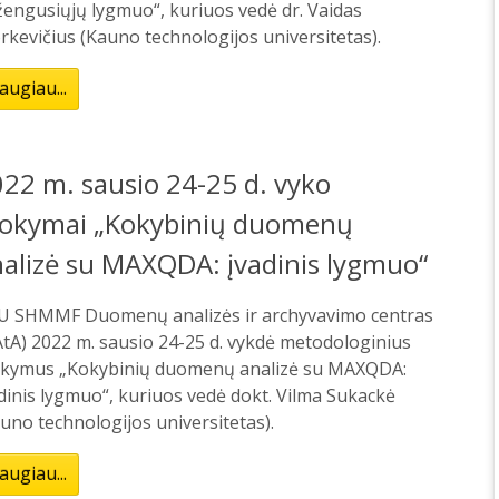
engusiųjų lygmuo“, kuriuos vedė dr. Vaidas
kevičius (Kauno technologijos universitetas).
augiau...
22 m. sausio 24-25 d. vyko
okymai „Kokybinių duomenų
alizė su MAXQDA: įvadinis lygmuo“
U SHMMF Duomenų analizės ir archyvavimo centras
tA) 2022 m. sausio 24-25 d. vykdė metodologinius
kymus „Kokybinių duomenų analizė su MAXQDA:
dinis lygmuo“, kuriuos vedė dokt. Vilma Sukackė
uno technologijos universitetas).
augiau...