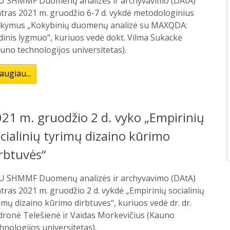
U SHMMF Duomenų analizės ir archyvavimo (DAtA)
tras 2021 m. gruodžio 6-7 d. vykdė metodologinius
kymus „Kokybinių duomenų analizė su MAXQDA:
dinis lygmuo“, kuriuos vedė dokt. Vilma Sukackė
uno technologijos universitetas).
augiau...
21 m. gruodžio 2 d. vyko „Empirinių
cialinių tyrimų dizaino kūrimo
rbtuvės“
U SHMMF Duomenų analizės ir archyvavimo (DAtA)
tras 2021 m. gruodžio 2 d. vykdė „Empirinių socialinių
imų dizaino kūrimo dirbtuves“, kuriuos vedė dr. dr.
dronė Telešienė ir Vaidas Morkevičius (Kauno
hnologijos universitetas).