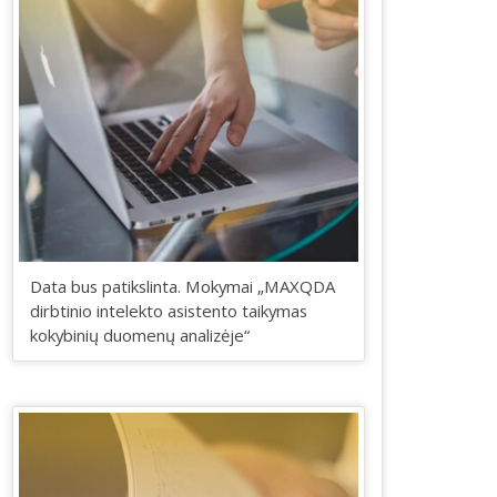
Data bus patikslinta. Mokymai „MAXQDA
dirbtinio intelekto asistento taikymas
kokybinių duomenų analizėje“