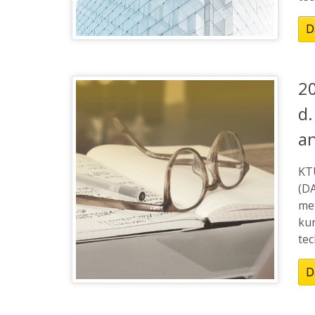
D
20
d
an
KT
(DA
me
kur
tec
D