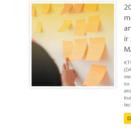
20
m
an
ir
M
KT
(DA
me
su
ana
kur
tec
D