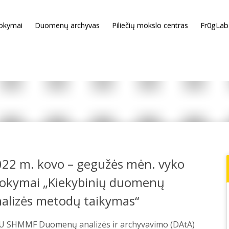
okymai
Duomenų archyvas
Piliečių mokslo centras
Fr0gLab
022 m. kovo – gegužės mėn. vyko
okymai „Kiekybinių duomenų
nalizės metodų taikymas“
U SHMMF Duomenų analizės ir archyvavimo (DAtA)