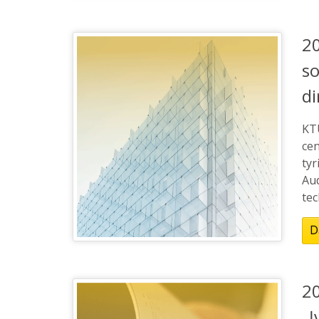
20
so
di
KT
cen
tyr
Au
tec
D
2
„Į