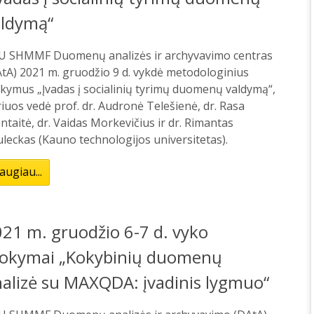
aldymą“
U SHMMF Duomenų analizės ir archyvavimo centras
tA) 2021 m. gruodžio 9 d. vykdė metodologinius
kymus „Įvadas į socialinių tyrimų duomenų valdymą“,
iuos vedė prof. dr. Audronė Telešienė, dr. Rasa
ntaitė, dr. Vaidas Morkevičius ir dr. Rimantas
leckas (Kauno technologijos universitetas).
augiau...
21 m. gruodžio 6-7 d. vyko
okymai „Kokybinių duomenų
alizė su MAXQDA: įvadinis lygmuo“