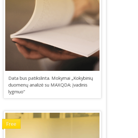
Data bus patikslinta. Mokymai „Kokybinių
duomenų analizė su MAXQDA: įvadinis
lygmuo“
Free