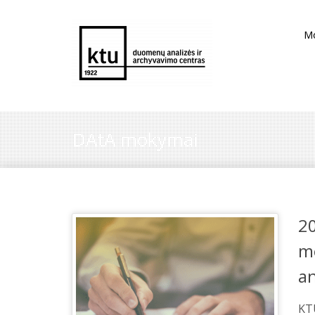
M
DAtA mokymai
2
m
a
KT