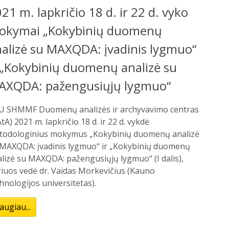
21 m. lapkričio 18 d. ir 22 d. vyko
okymai „Kokybinių duomenų
alizė su MAXQDA: įvadinis lygmuo“
 „Kokybinių duomenų analizė su
AXQDA: pažengusiųjų lygmuo“
U SHMMF Duomenų analizės ir archyvavimo centras
tA) 2021 m. lapkričio 18 d. ir 22 d. vykdė
todologinius mokymus „Kokybinių duomenų analizė
 MAXQDA: įvadinis lygmuo“ ir „Kokybinių duomenų
lizė su MAXQDA: pažengusiųjų lygmuo“ (I dalis),
iuos vedė dr. Vaidas Morkevičius (Kauno
hnologijos universitetas).
augiau...