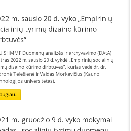
22 m. sausio 20 d. vyko „Empirinių
cialinių tyrimų dizaino kūrimo
rbtuvės“
U SHMMF Duomenų analizės ir archyvavimo (DAtA)
tras 2022 m. sausio 20 d. vykdė „Empirinių socialinių
imų dizaino kūrimo dirbtuves“, kurias vedė dr. dr.
dronė Telešienė ir Vaidas Morkevičius (Kauno
hnologijos universitetas).
augiau...
021 m. gruodžio 9 d. vyko mokymai
vadas į socialinių tyrimų duomenų