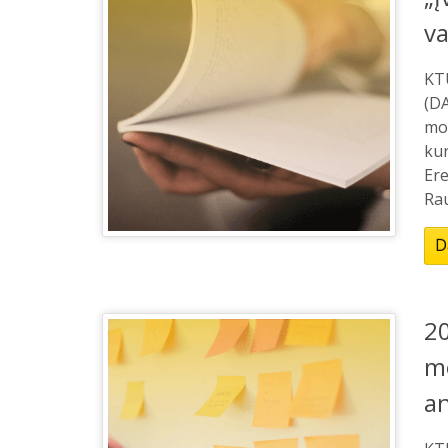
v
KT
(DA
mo
kur
Ere
Rau
D
20
m
an