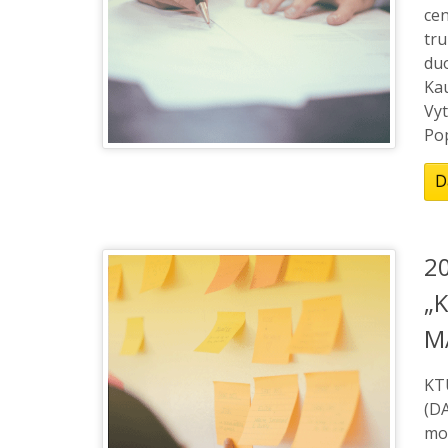
cen
tr
du
Kau
Vyt
Pop
D
2
„
M
KT
(DA
mo