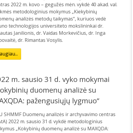
tras 2022 m. kovo – gegužės mėn. vykdė 40 akad. val.
ukmės metodologinius mokymus „Kiekybinių
omenų analizės metodų taikymas“, kuriuos vedė
no technologijos universiteto mokslininkai dr.
autas Janilionis, dr. Vaidas Morkevičius, dr. Inga
ovaitė, dr. Rimantas Vosylis.
augiau...
022 m. sausio 31 d. vyko mokymai
Kokybinių duomenų analizė su
AXQDA: pažengusiųjų lygmuo“
U SHMMF Duomenų analizės ir archyvavimo centras
tA) 2022 m. sausio 31 d. vykdė metodologinius
kymus „Kokybinių duomenų analizė su MAXQDA: