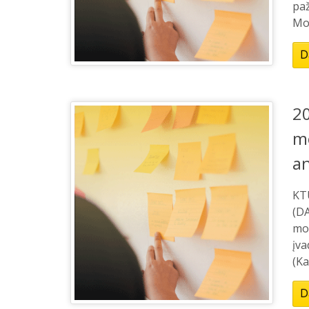
paž
Mor
D
20
m
an
KT
(DA
mo
įva
(Ka
D