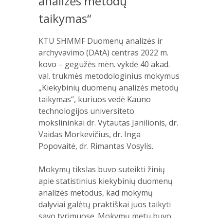
analizės metodų
taikymas“
KTU SHMMF Duomenų analizės ir
archyvavimo (DAtA) centras 2022 m.
kovo – gegužės mėn. vykdė 40 akad.
val. trukmės metodologinius mokymus
„Kiekybinių duomenų analizės metodų
taikymas“, kuriuos vedė Kauno
technologijos universiteto
mokslininkai dr. Vytautas Janilionis, dr.
Vaidas Morkevičius, dr. Inga
Popovaitė, dr. Rimantas Vosylis.
Mokymų tikslas buvo suteikti žinių
apie statistinius kiekybinių duomenų
analizės metodus, kad mokymų
dalyviai galėtų praktiškai juos taikyti
savo tyrimuose. Mokymų metu buvo