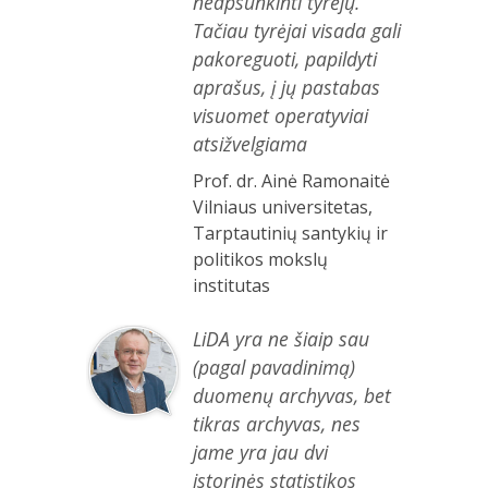
neapsunkinti tyrėjų.
Tačiau tyrėjai visada gali
pakoreguoti, papildyti
aprašus, į jų pastabas
visuomet operatyviai
atsižvelgiama
Prof. dr. Ainė Ramonaitė
Vilniaus universitetas,
Tarptautinių santykių ir
politikos mokslų
institutas
LiDA yra ne šiaip sau
(pagal pavadinimą)
duomenų archyvas, bet
tikras archyvas, nes
jame yra jau dvi
istorinės statistikos