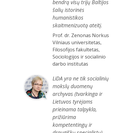
bendrą visų trijų Baltijos
šalių istorinės
humanistikos
skaitmenizuotą ateitį.
Prof. dr. Zenonas Norkus
Vilniaus universitetas,
Filosofijos fakultetas,
Sociologijos ir socialinio
darbo institutas
LiDA yra ne tik socialinių
mokslų duomenų
archyvas (tvarkinga ir
Lietuvos tyrėjams
prieinama talpykla,
prižiūrima
kompetentingų ir
draugiškų specialistų),