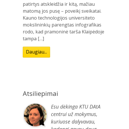
patirtys atskleidžia ir kitą, mažiau
matomą jos pusę – poveikį sveikatai.
Kauno technologijos universiteto
mokslininkių parengtas infografikas
rodo, kad pramoninė tarša Klaipėdoje
tampa […]
Daugiau...
Atsiliepimai
Esu dėkinga KTU DAtA
centrui už mokymus,
kuriuose dalyvavau,
kadangi gavau daug