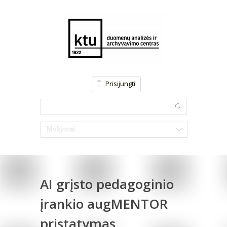
Prisijungti
Mokymai
AI grįsto pedagoginio
įrankio augMENTOR
pristatymas