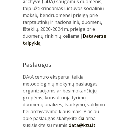
archyve (LiDA)
saugomus duomenis,
taip užtikrindamas Lietuvos socialinių
mokslų bendruomenei prieigą prie
tarptautinių ir nacionalinių duomenų
išteklių. 2020-2024 m. prieiga prie
duomenų rinkinių
keliama į
Dataverse
talpyklą
.
Paslaugos
DAtA centro ekspertai teikia
metodologinių mokymų paslaugas
organizacijoms ar besimokančiųjų
grupėms, konsultuoja tyrimų
duomenų analizės, tvarkymo, valdymo
bei archyvavimo klausimais. Plačiau
apie paslaugas skaitykite
čia
arba
susisiekite su mumis
data@ktu.lt
.