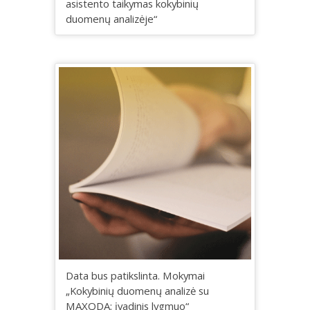
asistento taikymas kokybinių
duomenų analizėje“
Data bus patikslinta. Mokymai
„Kokybinių duomenų analizė su
MAXQDA: įvadinis lygmuo“