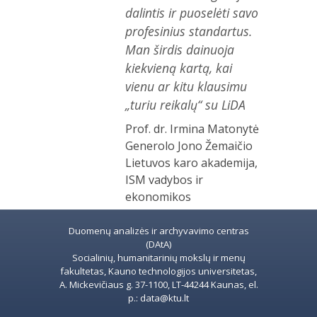
dalintis ir puoselėti savo
profesinius standartus.
Man širdis dainuoja
kiekvieną kartą, kai
vienu ar kitu klausimu
„turiu reikalų“ su LiDA
Prof. dr. Irmina Matonytė
Generolo Jono Žemaičio
Lietuvos karo akademija,
ISM vadybos ir
ekonomikos
universitetas
Duomenų analizės ir archyvavimo centras
(DAtA)
Socialinių, humanitarinių mokslų ir menų
fakultetas, Kauno technologijos universitetas,
A. Mickevičiaus g. 37-1100, LT-44244 Kaunas, el.
p.: data@ktu.lt