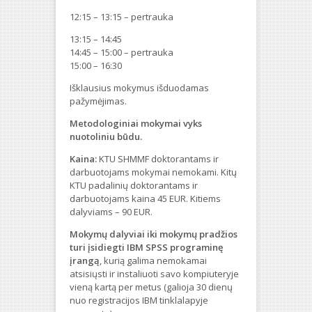
12:15 – 13:15 – pertrauka
13:15 – 14:45
14:45 – 15:00 – pertrauka
15:00 – 16:30
Išklausius mokymus išduodamas
pažymėjimas.
Metodologiniai mokymai vyks
nuotoliniu būdu.
Kaina:
KTU SHMMF doktorantams ir
darbuotojams mokymai nemokami. Kitų
KTU padalinių doktorantams ir
darbuotojams kaina 45 EUR. Kitiems
dalyviams – 90 EUR.
Mokymų dalyviai iki mokymų pradžios
turi įsidiegti IBM SPSS programinę
įrangą
, kurią galima nemokamai
atsisiųsti ir instaliuoti savo kompiuteryje
vieną kartą per metus (galioja 30 dienų
nuo registracijos IBM tinklalapyje