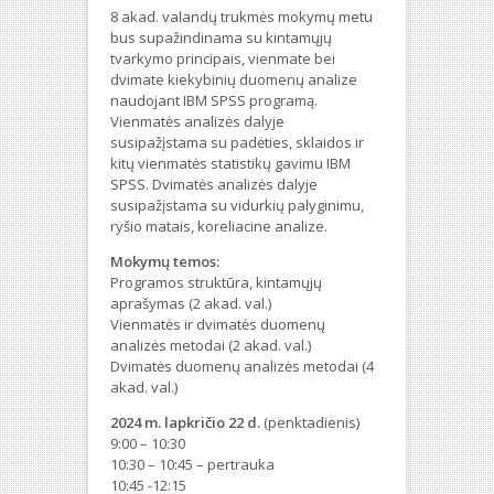
8 akad. valandų trukmės mokymų metu
bus supažindinama su kintamųjų
tvarkymo principais, vienmate bei
dvimate kiekybinių duomenų analize
naudojant IBM SPSS programą.
Vienmatės analizės dalyje
susipažįstama su padėties, sklaidos ir
kitų vienmatės statistikų gavimu IBM
SPSS. Dvimatės analizės dalyje
susipažįstama su vidurkių palyginimu,
ryšio matais, koreliacine analize.
Mokymų temos:
Programos struktūra, kintamųjų
aprašymas (2 akad. val.)
Vienmatės ir dvimatės duomenų
analizės metodai (2 akad. val.)
Dvimatės duomenų analizės metodai (4
akad. val.)
2024 m. lapkričio 22 d.
(penktadienis)
9:00 – 10:30
10:30 – 10:45 – pertrauka
10:45 -12:15