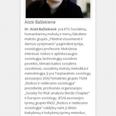
Aistė Balžekienė
Dr. Aistė Balžekienė
yra KTU Socialinių,
humanitarinių mokslų ir menų fakulteto
mokslo grupės „Pilietinė visuomenė ir
darnus vystymasis“ pagrindinė tyrėja,
sociologijos profesorė. Moksliniai
interesai: rizikos ir aplinkosaugos
sociologija, technologijų socialinis
poveikis, klimato kaitos socialinis
suvokimas, socialinių mokslų metodika ir
metodologija. Ji yra Tarptautinės sociologų
asociacijos (ISA) Tematinės grupės TG04
„Rizikos ir netikrumo sociologija“
prezidentė, profesinės organizacijos
„Society for Risk analysis Nordic Chapter“
ir Europos sociologų (ESA) asociacijos
tyrimų grupės RN22 „Rizikos ir netikrumo
sociologija“ valdybų narė. Ji dėsto
kiekybinių ir kokybinių tyrimų metodus,