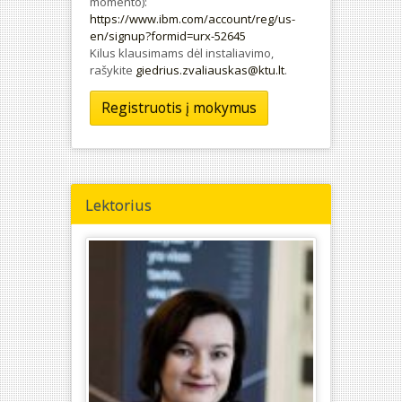
momento):
https://www.ibm.com/account/reg/us-
en/signup?formid=urx-52645
Kilus klausimams dėl instaliavimo,
rašykite
giedrius.zvaliauskas@ktu.lt
.
Registruotis į mokymus
Lektorius