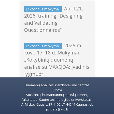
April 21,
Lektoriaus mokymai:
2026, training „Designing
and Validating
Questionnaires“
2026 m.
Lektoriaus mokymai:
kovo 17, 18 d. Mokymai
„Kokybinių duomenų
analizė su MAXQDA: įvadinis
lygmuo“
Duomenų analizės ir archyvavimo centras
(DAtA)
Socialinių, humanitarinių mokslų ir menų
fakultetas, Kauno technologijos universitetas,
A. Mickevičiaus g. 37-1100, LT-44244 Kaunas, el.
p.: data@ktu.lt