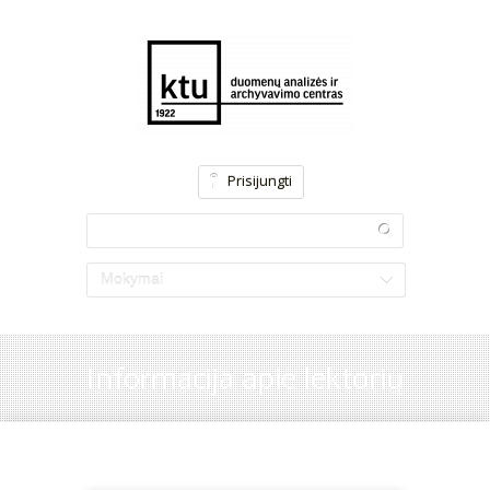
Prisijungti
Mokymai
Informacija apie lektorių