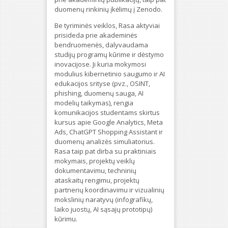
duomenų rinkinių įkėlimų į Zenodo.
Be tyriminės veiklos, Rasa aktyviai
prisideda prie akademinės
bendruomenės, dalyvaudama
studijų programų kūrime ir dėstymo
inovacijose. Ji kuria mokymosi
modulius kibernetinio saugumo ir AI
edukacijos srityse (pvz., OSINT,
phishing, duomenų sauga, AI
modelių taikymas), rengia
komunikacijos studentams skirtus
kursus apie Google Analytics, Meta
Ads, ChatGPT Shopping Assistant ir
duomenų analizės simuliatorius.
Rasa taip pat dirba su praktiniais
mokymais, projektų veiklų
dokumentavimu, techninių
ataskaitų rengimu, projektų
partnerių koordinavimu ir vizualinių
mokslinių naratyvų (infografikų,
laiko juostų, AI sąsajų prototipų)
kūrimu.