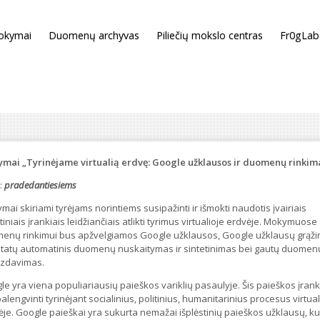
okymai
Duomenų archyvas
Piliečių mokslo centras
Fr0gLab
mai „Tyrinėjame virtualią erdvę: Google užklausos ir duomenų rinkim
:
pradedantiesiems
ai skiriami tyrėjams norintiems susipažinti ir išmokti naudotis įvairiais
tiniais įrankiais leidžiančiais atlikti tyrimus virtualioje erdvėje. Mokymuose
enų rinkimui bus apžvelgiamos Google užklausos, Google užklausų grąži
ltatų automatinis duomenų nuskaitymas ir sintetinimas bei gautų duomen
izdavimas.
e yra viena populiariausių paieškos variklių pasaulyje. Šis paieškos įrank
palengvinti tyrinėjant socialinius, politinius, humanitarinius procesus virtual
ėje. Google paieškai yra sukurta nemažai išplėstinių paieškos užklausų, ku