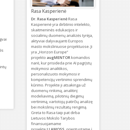
Rasa Kasperienė
Dr. Rasa Kasperienė
Rasa
Kasperienė yra dirbtinio intelekto,
skaitmeninės edukacijos ir
socialinių duomenų analizės tyrėja,
ngvai
aktyviai dalyvaujanti Europos
masto moksliniuose projektuose. Ji
ės
yra „Horizon Europe“
projekto
augMENTOR
komandos
narė, kur prisideda prie AI pagrįstų
intų
mokymosi analitikos,
personalizuoto mokymosi ir
kompetencijų vertinimo sprendimų
kūrimo. Projekte ji atsakinga už
duomenų rinkimą, analitinį
modeliavimą, pilotinių diegimų
vertinimą, vartotojų patirčių analizę
bei mokslinių rezultatų rengimą.
Greta to Rasa taip pat dirba
Lietuvos Mokslo Tarybos
finansuojamame
projekte
LLAMOSS
, orientuotame į