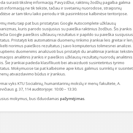
a surasti tikslinę informaciją. Pavyzdžiui, raktinių žodžių pagalba galima
ti informaciją ne tik tekste, tačiau ir svetainių nuorodose, straipsnių
štėse ar tam tikru laiko periodu ir tik pasirinktose kalbinėse teritorijose.
mų metu taip pat bus pristatytas Google Autocomplete užklausų
anizmas, kuris parodo susijusius su paieška raktinius žodžius. Šis įrankis
lečia Google paieškos užklausų rezultatus ir papildo su paieška susijusius
tatus. Pristatyti kiti automatiniai duomenų rinkimo įrankiai leis greitai ir le
kelti norimus paieškos rezultatus į savo kompiuterius tolimesnei analizei.
ptiems duomenims analizuoti bus pristatyti du analitiniai įrankiai: tekstin
macijos analitinis įrankis ir paieškos užklausų rezultatų nuorodų analitinis
is. Šie įrankiai padeda klasifikuoti bei atvaizduoti susintetintus tyrimo
tatus. Mokymuose tai pat kalbėsime apie kitus galimus surinktų ir susintet
enų atvaizdavimo būdus ir įrankius.
mai vyks KTU Socialinių, humanitarinių mokslų ir menų fakultete, A.
vičiaus g. 37, 114 auditorijoje: 10:00 – 13:30.
ausius mokymus, bus išduodamas
pažymėjimas
.