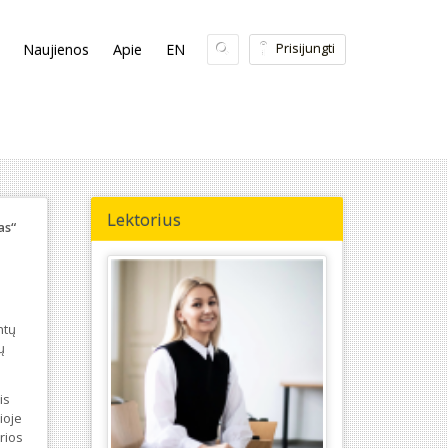
Prisijungti
Naujienos
Apie
EN
Lektorius
as“
ntų
ų
is
ioje
rios