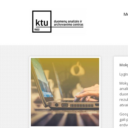
M
Moky
Lygis
Mokym
anali
duom
rezu
atva
Googl
gali 
erdv