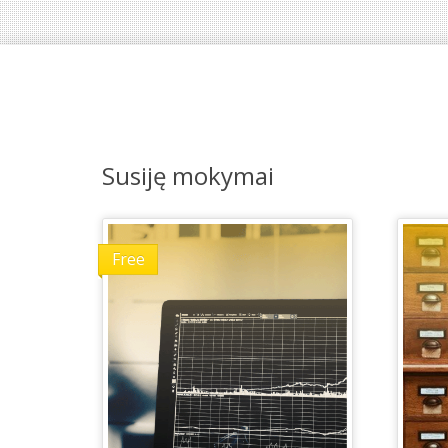
Susiję mokymai
Free