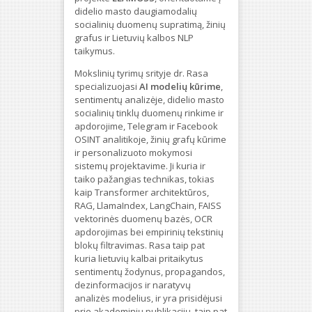
didelio masto daugiamodalių
socialinių duomenų supratimą, žinių
grafus ir Lietuvių kalbos NLP
taikymus.
Mokslinių tyrimų srityje dr. Rasa
specializuojasi
AI modelių kūrime
,
sentimentų analizėje, didelio masto
socialinių tinklų duomenų rinkime ir
apdorojime, Telegram ir Facebook
OSINT analitikoje, žinių grafų kūrime
ir personalizuoto mokymosi
sistemų projektavime. Ji kuria ir
taiko pažangias technikas, tokias
kaip Transformer architektūros,
RAG, LlamaIndex, LangChain, FAISS
vektorinės duomenų bazės, OCR
apdorojimas bei empirinių tekstinių
blokų filtravimas. Rasa taip pat
kuria lietuvių kalbai pritaikytus
sentimentų žodynus, propagandos,
dezinformacijos ir naratyvų
analizės modelius, ir yra prisidėjusi
prie akademinių publikacijų, taip pat