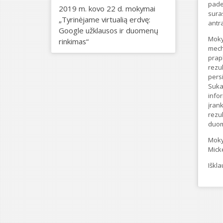
paded
2019 m. kovo 22 d. mokymai
suras
„Tyrinėjame virtualią erdvę:
antra
Google užklausos ir duomenų
Moky
rinkimas“
mech
prap
rezul
persi
Sukau
infor
įrank
rezul
duom
Moky
Micke
Iškl