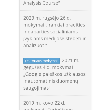
Analysis Course“
2023 m. rugsėjo 26 d.
mokymai „Įrankiai praeities
ir dabarties socialiniams
įvykiams medijose stebėti ir
analizuoti“
2021 m.
Lektoriaus mokymai:
gegužės 4 d. mokymai
„Google paieškos užklausos
ir automatinis duomenų
saugojimas“
2019 m. kovo 22 d.
mokymai „Tyrinėjame