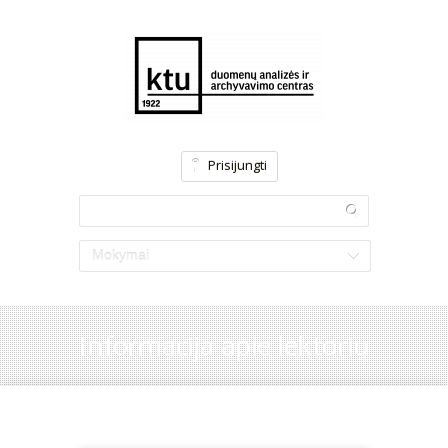
Prisijungti
Mokymai
Informacija apie lektorių