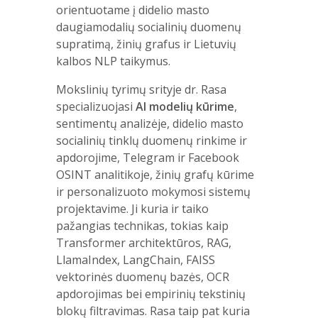
orientuotame į didelio masto
daugiamodalių socialinių duomenų
supratimą, žinių grafus ir Lietuvių
kalbos NLP taikymus.
Mokslinių tyrimų srityje dr. Rasa
specializuojasi
AI modelių kūrime
,
sentimentų analizėje, didelio masto
socialinių tinklų duomenų rinkime ir
apdorojime, Telegram ir Facebook
OSINT analitikoje, žinių grafų kūrime
ir personalizuoto mokymosi sistemų
projektavime. Ji kuria ir taiko
pažangias technikas, tokias kaip
Transformer architektūros, RAG,
LlamaIndex, LangChain, FAISS
vektorinės duomenų bazės, OCR
apdorojimas bei empirinių tekstinių
blokų filtravimas. Rasa taip pat kuria