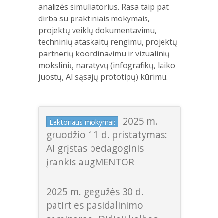
analizės simuliatorius. Rasa taip pat
dirba su praktiniais mokymais,
projektų veiklų dokumentavimu,
techninių ataskaitų rengimu, projektų
partnerių koordinavimu ir vizualinių
mokslinių naratyvų (infografikų, laiko
juostų, AI sąsajų prototipų) kūrimu.
2025 m.
Lektoriaus mokymai:
gruodžio 11 d. pristatymas:
AI grįstas pedagoginis
įrankis augMENTOR
2025 m. gegužės 30 d.
patirties pasidalinimo