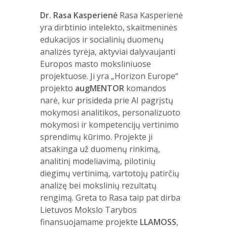
Dr. Rasa Kasperienė
Rasa Kasperienė
yra dirbtinio intelekto, skaitmeninės
edukacijos ir socialinių duomenų
analizės tyrėja, aktyviai dalyvaujanti
Europos masto moksliniuose
projektuose. Ji yra „Horizon Europe“
projekto
augMENTOR
komandos
narė, kur prisideda prie AI pagrįstų
mokymosi analitikos, personalizuoto
mokymosi ir kompetencijų vertinimo
sprendimų kūrimo. Projekte ji
atsakinga už duomenų rinkimą,
analitinį modeliavimą, pilotinių
diegimų vertinimą, vartotojų patirčių
analizę bei mokslinių rezultatų
rengimą. Greta to Rasa taip pat dirba
Lietuvos Mokslo Tarybos
finansuojamame projekte
LLAMOSS
,