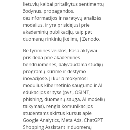
lietuvių kalbai pritaikytus sentimentų
žodynus, propagandos,
dezinformacijos ir naratyvų analizės
modelius, ir yra prisidėjusi prie
akademinių publikacijų, taip pat
duomenų rinkinių įkėlimų į Zenodo.
Be tyriminės veiklos, Rasa aktyviai
prisideda prie akademinės
bendruomenės, dalyvaudama studijų
programų kūrime ir dėstymo
inovacijose. Ji kuria mokymosi
modulius kibernetinio saugumo ir AI
edukacijos srityse (pvz., OSINT,
phishing, duomenų sauga, AI modelių
taikymas), rengia komunikacijos
studentams skirtus kursus apie
Google Analytics, Meta Ads, ChatGPT
Shopping Assistant ir duomenų