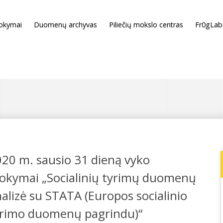
okymai
Duomenų archyvas
Piliečių mokslo centras
Fr0gLab
20 m. sausio 31 dieną vyko
okymai „Socialinių tyrimų duomenų
alizė su STATA (Europos socialinio
yrimo duomenų pagrindu)“