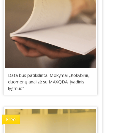
Data bus patikslinta. Mokymai „Kokybinių
duomenų analizė su MAXQDA: įvadinis
lygmuo“
Free