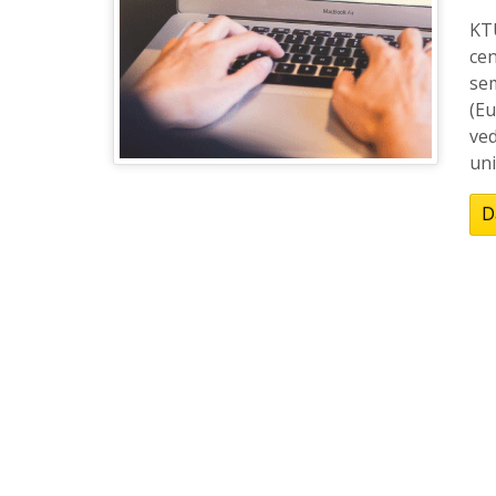
KT
ce
se
(Eu
ved
uni
D