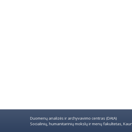
Duomenų analizės ir archyvavimo centras (DAtA)
Socialinių, humanitarinių mokslų ir menų fakultetas, Kauno