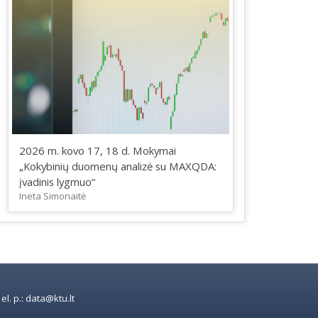
2026 m. kovo 17, 18 d. Mokymai
„Kokybinių duomenų analizė su MAXQDA:
įvadinis lygmuo“
Ineta Simonaitė
l. p.: data@ktu.lt