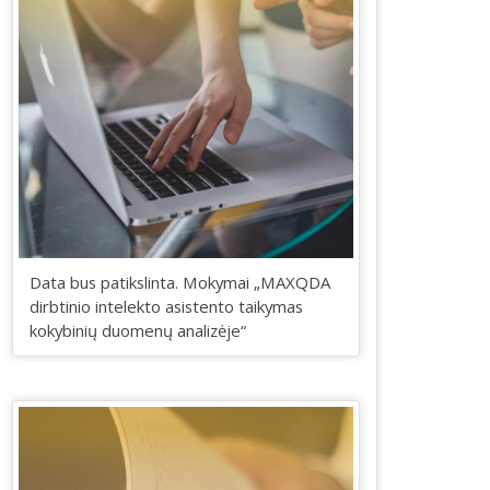
Data bus patikslinta. Mokymai „MAXQDA
dirbtinio intelekto asistento taikymas
kokybinių duomenų analizėje“