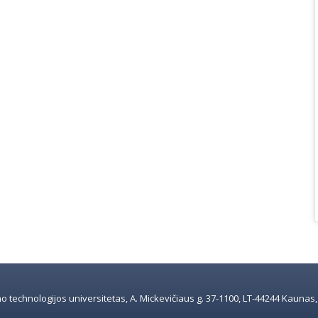
 technologijos universitetas, A. Mickevičiaus g. 37-1100, LT-44244 Kaunas, e