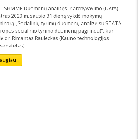
U SHMMF Duomenų analizės ir archyvavimo (DAtA)
ntras 2020 m. sausio 31 dieną vykdė mokymų
minarą „Socialinių tyrimų duomenų analizė su STATA
ropos socialinio tyrimo duomenų pagrindu)“, kurį
ė dr. Rimantas Rauleckas (Kauno technologijos
versitetas).
augiau...