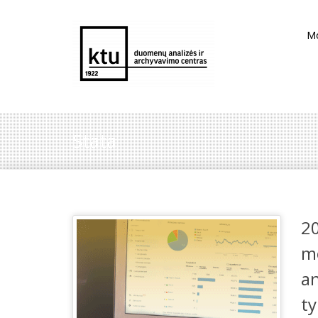
M
Stata
20
m
an
t