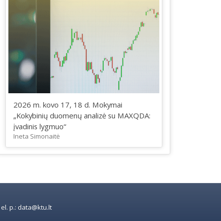
2026 m. kovo 17, 18 d. Mokymai
„Kokybinių duomenų analizė su MAXQDA:
įvadinis lygmuo“
Ineta Simonaitė
l. p.: data@ktu.lt