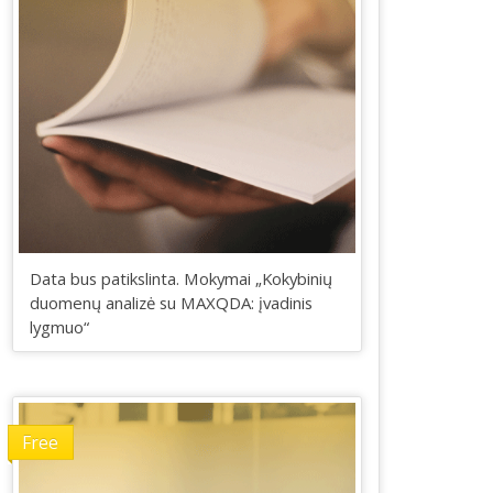
Data bus patikslinta. Mokymai „Kokybinių
duomenų analizė su MAXQDA: įvadinis
lygmuo“
Free