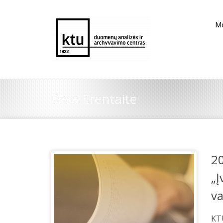
M
Rasa Erentaitė
2
„Į
v
KT