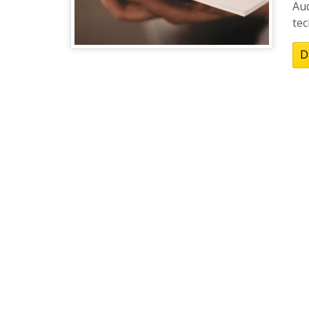
Aud
tec
D