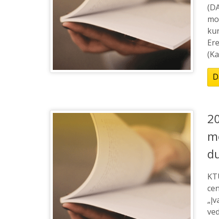
(DA
mo
kur
Ere
(Ka
D
20
mo
d
KT
cen
„Įv
ved