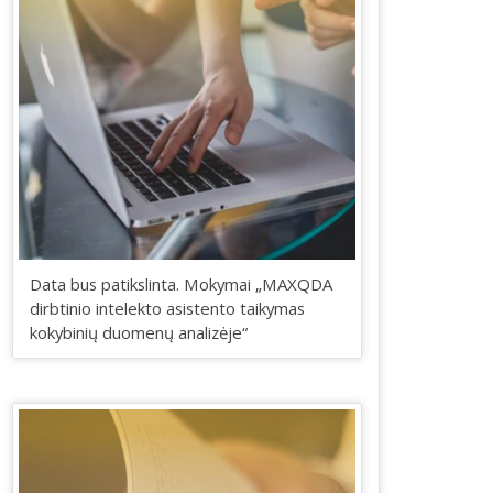
Data bus patikslinta. Mokymai „MAXQDA
dirbtinio intelekto asistento taikymas
kokybinių duomenų analizėje“