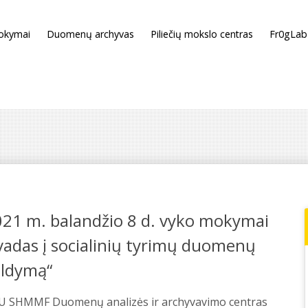
okymai
Duomenų archyvas
Piliečių mokslo centras
Fr0gLab
021 m. balandžio 8 d. vyko mokymai
vadas į socialinių tyrimų duomenų
aldymą“
U SHMMF Duomenų analizės ir archyvavimo centras