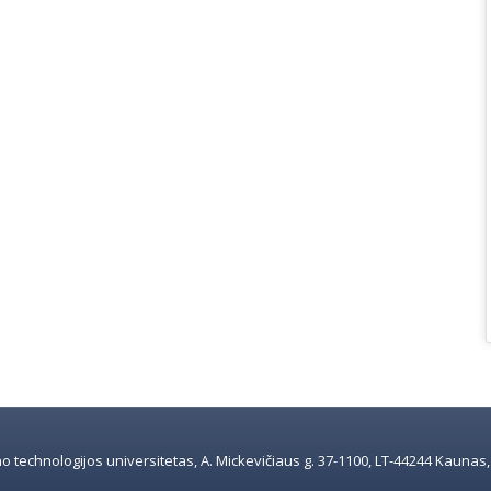
 technologijos universitetas, A. Mickevičiaus g. 37-1100, LT-44244 Kaunas, e