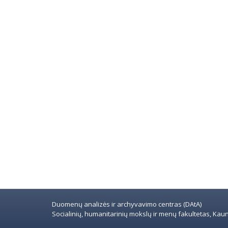
Duomenų analizės ir archyvavimo centras (DAtA)
Socialinių, humanitarinių mokslų ir menų fakultetas, Kauno