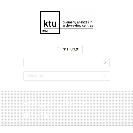
Prisijungti
Mokymai
Agreguotų duomenų
rinkiniai