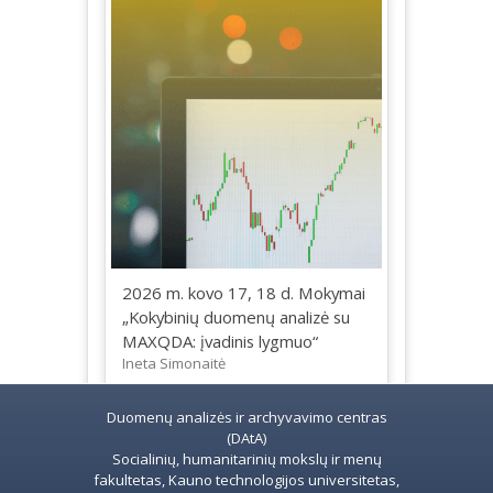
2026 m. kovo 17, 18 d. Mokymai
„Kokybinių duomenų analizė su
MAXQDA: įvadinis lygmuo“
Ineta Simonaitė
Duomenų analizės ir archyvavimo centras
(DAtA)
Socialinių, humanitarinių mokslų ir menų
fakultetas, Kauno technologijos universitetas,