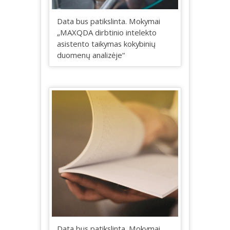
Data bus patikslinta. Mokymai
„MAXQDA dirbtinio intelekto
asistento taikymas kokybinių
duomenų analizėje“
Data bus patikslinta. Mokymai