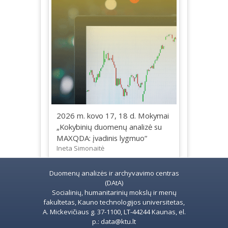
2026 m. kovo 17, 18 d. Mokymai
„Kokybinių duomenų analizė su
MAXQDA: įvadinis lygmuo“
Ineta Simonaitė
Duomenų analizės ir archyvavimo centras
(DAtA)
Socialinių, humanitarinių mokslų ir menų
fakultetas, Kauno technologijos universitetas,
A. Mickevičiaus g. 37-1100, LT-44244 Kaunas, el.
p.: data@ktu.lt