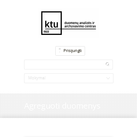
Prisijungti
Mokymai
Agreguoti duomenys