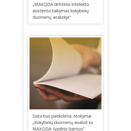
„MAXQDA dirbtinio intelekto
asistento taikymas kokybinių
duomenų analizėje“
Data bus patikslinta. Mokymai
„Kokybinių duomenų analizė su
MAXQDA: įvadinis lygmuo“