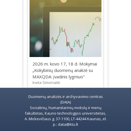
2026 m. kovo 17, 18 d. Mokymai
„Kokybinių duomenų analizė su
MAXQDA: įvadinis lygmuo“
Ineta Simonaitė
Duomenų analizės ir archyvavimo centras
(DAtA)
Socialinių, humanitarinių mokslų ir menų
fakultetas, Kauno technologijos universitetas,
A. Mickevičiaus g. 37-1100, LT-44244 Kaunas, el.
p.: data@ktu.lt