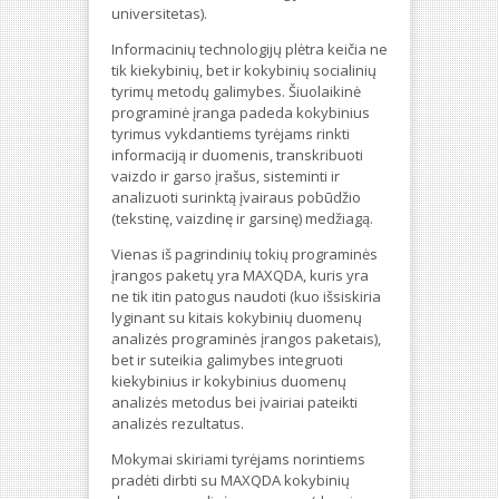
universitetas).
Informacinių technologijų plėtra keičia ne
tik kiekybinių, bet ir kokybinių socialinių
tyrimų metodų galimybes. Šiuolaikinė
programinė įranga padeda kokybinius
tyrimus vykdantiems tyrėjams rinkti
informaciją ir duomenis, transkribuoti
vaizdo ir garso įrašus, sisteminti ir
analizuoti surinktą įvairaus pobūdžio
(tekstinę, vaizdinę ir garsinę) medžiagą.
Vienas iš pagrindinių tokių programinės
įrangos paketų yra MAXQDA, kuris yra
ne tik itin patogus naudoti (kuo išsiskiria
lyginant su kitais kokybinių duomenų
analizės programinės įrangos paketais),
bet ir suteikia galimybes integruoti
kiekybinius ir kokybinius duomenų
analizės metodus bei įvairiai pateikti
analizės rezultatus.
Mokymai skiriami tyrėjams norintiems
pradėti dirbti su MAXQDA kokybinių