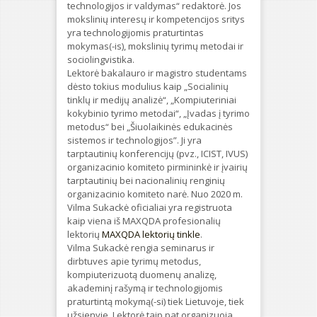
technologijos ir valdymas“ redaktorė. Jos
mokslinių interesų ir kompetencijos sritys
yra technologijomis praturtintas
mokymas(-is), mokslinių tyrimų metodai ir
sociolingvistika.
Lektorė bakalauro ir magistro studentams
dėsto tokius modulius kaip „Socialinių
tinklų ir medijų analizė“, „Kompiuteriniai
kokybinio tyrimo metodai“, „Įvadas į tyrimo
metodus“ bei „Šiuolaikinės edukacinės
sistemos ir technologijos”. Ji yra
tarptautinių konferencijų (pvz., ICIST, IVUS)
organizacinio komiteto pirmininkė ir įvairių
tarptautinių bei nacionalinių renginių
organizacinio komiteto narė. Nuo 2020 m.
Vilma Sukackė oficialiai yra registruota
kaip viena iš MAXQDA profesionalių
lektorių
MAXQDA lektorių tinkle
.
Vilma Sukackė rengia seminarus ir
dirbtuves apie tyrimų metodus,
kompiuterizuotą duomenų analizę,
akademinį rašymą ir technologijomis
praturtintą mokymą(-si) tiek Lietuvoje, tiek
užsienyje. Lektorė taip pat organizuoja