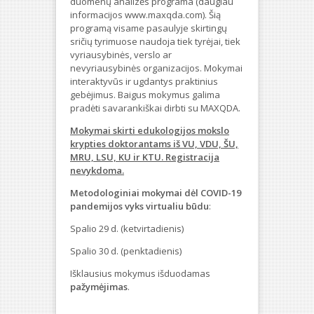
duomenų analizės programa (daugiau
informacijos www.maxqda.com). Šią
programą visame pasaulyje skirtingų
sričių tyrimuose naudoja tiek tyrėjai, tiek
vyriausybinės, verslo ar
nevyriausybinės organizacijos. Mokymai
interaktyvūs ir ugdantys praktinius
gebėjimus. Baigus mokymus galima
pradėti savarankiškai dirbti su MAXQDA.
Mokymai skirti edukologijos mokslo
krypties doktorantams iš VU, VDU, ŠU,
MRU, LSU, KU ir KTU. Registracija
nevykdoma.
Metodologiniai mokymai dėl COVID-19
pandemijos vyks virtualiu būdu
:
Spalio 29 d. (ketvirtadienis)
Spalio 30 d. (penktadienis)
Išklausius mokymus išduodamas
pažymėjimas
.