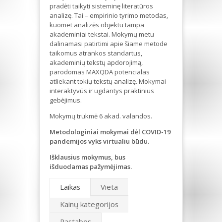
pradėti taikyti sisteminę literatūros
analizę. Tai – empirinio tyrimo metodas,
kuomet analizės objektu tampa
akademiniai tekstai. Mokymų metu
dalinamasi patirtimi apie šiame metode
taikomus atrankos standartus,
akademinių tekstų apdorojimą,
parodomas MAXQDA potencialas
atliekant tokių tekstų analizę. Mokymai
interaktyvūs ir ugdantys praktinius
gebėjimus.
Mokymų trukmė 6 akad. valandos.
Metodologiniai mokymai dėl COVID-19
pandemijos vyks virtualiu būdu.
Išklausius mokymus, bus
išduodamas pažymėjimas.
Laikas
Vieta
Kainų kategorijos
Pastabos