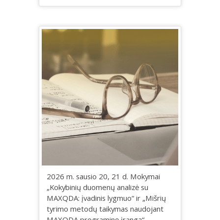
2026 m. sausio 20, 21 d. Mokymai
„Kokybinių duomenų analizė su
MAXQDA: įvadinis lygmuo“ ir „Mišrių
tyrimo metodų taikymas naudojant
MAXQDA programinę įrangą“