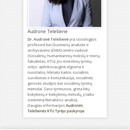
Audronė Telešienė
Dr. Audronė Telešienė
yra sociologijos
profesorė bei Duomenų analizės ir
archyvavimo (DAtA) centro vadovė
(Socialinių, humanitarinių mokslų ir menų
fakultetas, KTU). Jos mokslinių tyrimų
sritys: aplinkosauginė elgsena ir
nuostatos, klimato kaitos socialinis
suvokimas ir komunikacija, socialinės
gerovės studijos bei socialinių tyrimų
metodai. Savo tyrimuose, greta kitų
kokybinių ir kiekybinių metodų, ji taiko
sisteminę literatūros analizę.
Daugiau informacijos
Audronės
Telešienės KTU Tyrėjo paskyroje
.