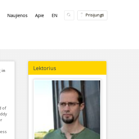
Prisijungti
Naujienos
Apie
EN
Lektorius
 in
d of
uddy
er
ress