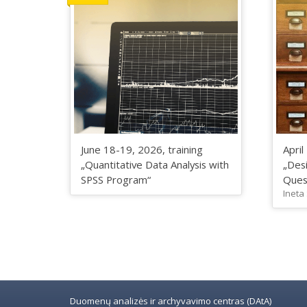
June 18-19, 2026, training
April
„Quantitative Data Analysis with
„Desi
SPSS Program“
Ques
Ineta
Duomenų analizės ir archyvavimo centras (DAtA)