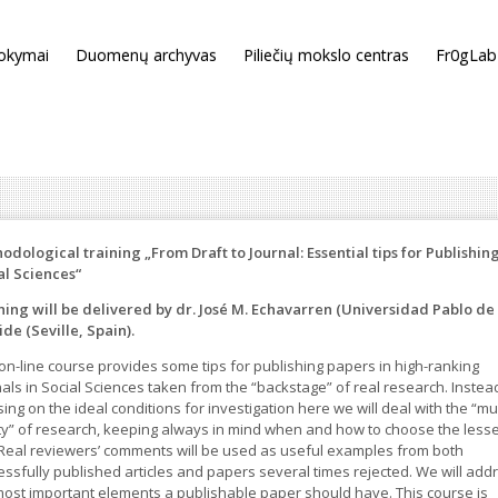
okymai
Duomenų archyvas
Piliečių mokslo centras
Fr0gLab
odological training „From Draft to Journal: Essential tips for Publishing
al Sciences“
ning will be delivered by dr. José M. Echavarren (Universidad Pablo de
de (Seville, Spain).
 on-line course provides some tips for publishing papers in high-ranking
als in Social Sciences taken from the “backstage” of real research. Instea
ing on the ideal conditions for investigation here we will deal with the “m
ity” of research, keeping always in mind when and how to choose the less
. Real reviewers’ comments will be used as useful examples from both
essfully published articles and papers several times rejected. We will add
most important elements a publishable paper should have. This course is