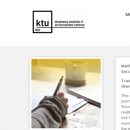
M
Meth
Soci
Trai
Olavi
This
journ
focus
real
evil
succ
the 