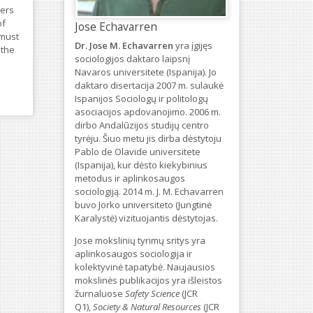
hers
of
Jose Echavarren
 must
Dr. Jose M. Echavarren
yra įgijęs
 the
sociologijos daktaro laipsnį
Navaros universitete (Ispanija). Jo
daktaro disertacija 2007 m. sulaukė
Ispanijos Sociologų ir politologų
asociacijos apdovanojimo. 2006 m.
dirbo Andalūzijos studijų centro
tyrėju. Šiuo metu jis dirba dėstytoju
Pablo de Olavide universitete
(Ispanija), kur dėsto kiekybinius
metodus ir aplinkosaugos
sociologiją. 2014 m. J. M. Echavarren
buvo Jorko universiteto (Jungtinė
Karalystė) vizituojantis dėstytojas.
Jose mokslinių tyrimų sritys yra
aplinkosaugos sociologija ir
kolektyvinė tapatybė. Naujausios
mokslinės publikacijos yra išleistos
žurnaluose
Safety Science
(JCR
Q1),
Society & Natural Resources
(JCR