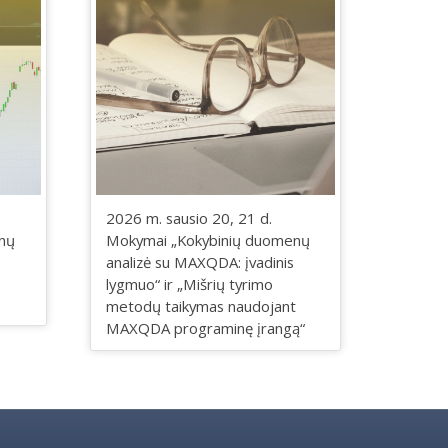
2026 m. sausio 20, 21 d.
nų
Mokymai „Kokybinių duomenų
analizė su MAXQDA: įvadinis
lygmuo“ ir „Mišrių tyrimo
metodų taikymas naudojant
MAXQDA programinę įrangą“