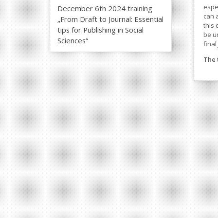
espe
December 6th 2024 training
can a
„From Draft to Journal: Essential
this
tips for Publishing in Social
be u
Sciences“
final
The 