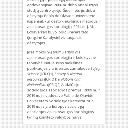
apdovanojimo. 2006 m. dirbo Andalūzijos
studijų centro tyrėju. Šiuo metu jis dirba
dėstytoju Pablo de Olavide universitete
(Ispanija), kur dėsto kiekybinius metodus ir
aplinkosaugos sociologiją. 2014 m. J. M.
Echavarren buvo Jorko universiteto
(Jungtinė Karalystė) vizituojantis
dėstytojas.
Jose mokslinių tyrimų sritys yra
aplinkosaugos sociologija ir kolektyvinė
tapatybė. Naujausios mokslinės
publikacijos yra išleistos žurnaluose
Safety
Science
(JCR Q1),
Society & Natural
Resources
(JCR Q1) ir
Nations and
Nationalism
(JCR Q2, Andalūzijos
sociologijos asociacijos premija). 2009 m. ir
2019 m. jis vadovavo Pablo de Olavide
universiteto Sociologijos katedrai. Nuo
2019 m. jis yra Europos sociologų
asociacijos Aplinkosaugos sociologijos
tyrimų komiteto valdybos narys.