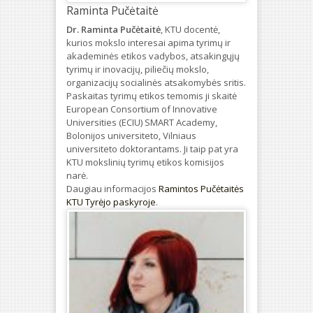
Raminta Pučėtaitė
Dr. Raminta Pučėtaitė
, KTU docentė,
kurios mokslo interesai apima tyrimų ir
akademinės etikos vadybos, atsakingųjų
tyrimų ir inovacijų, piliečių mokslo,
organizacijų socialinės atsakomybės sritis.
Paskaitas tyrimų etikos temomis ji skaitė
European Consortium of Innovative
Universities (ECIU) SMART Academy,
Bolonijos universiteto, Vilniaus
universiteto doktorantams. Ji taip pat yra
KTU mokslinių tyrimų etikos komisijos
narė.
Daugiau informacijos
Ramintos Pučėtaitės
KTU Tyrėjo paskyroje
.