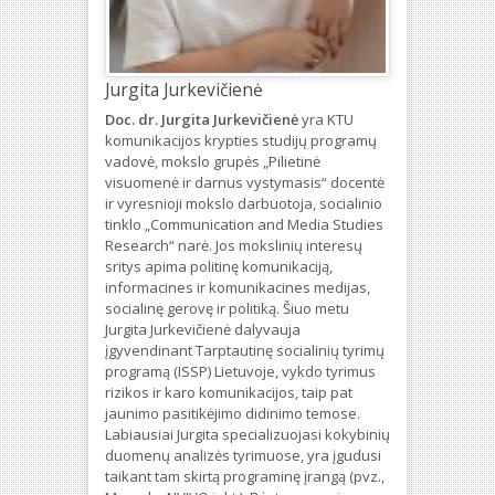
Jurgita Jurkevičienė
Doc. dr. Jurgita Jurkevičienė
yra KTU
komunikacijos krypties studijų programų
vadovė, mokslo grupės „Pilietinė
visuomenė ir darnus vystymasis“ docentė
ir vyresnioji mokslo darbuotoja, socialinio
tinklo „Communication and Media Studies
Research“ narė. Jos mokslinių interesų
sritys apima politinę komunikaciją,
informacines ir komunikacines medijas,
socialinę gerovę ir politiką. Šiuo metu
Jurgita Jurkevičienė dalyvauja
įgyvendinant Tarptautinę socialinių tyrimų
programą (ISSP) Lietuvoje, vykdo tyrimus
rizikos ir karo komunikacijos, taip pat
jaunimo pasitikėjimo didinimo temose.
Labiausiai Jurgita specializuojasi kokybinių
duomenų analizės tyrimuose, yra įgudusi
taikant tam skirtą programinę įrangą (pvz.,