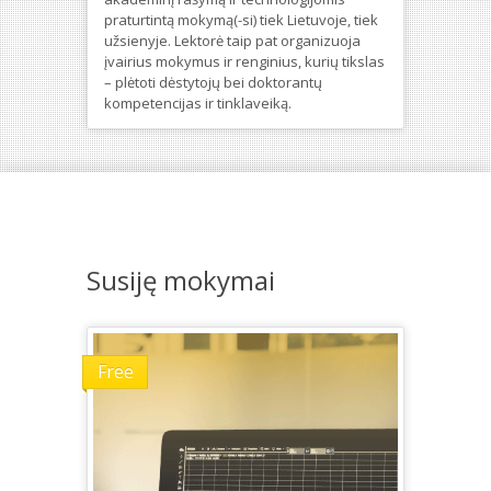
praturtintą mokymą(-si) tiek Lietuvoje, tiek
užsienyje. Lektorė taip pat organizuoja
įvairius mokymus ir renginius, kurių tikslas
– plėtoti dėstytojų bei doktorantų
kompetencijas ir tinklaveiką.
Susiję mokymai
Free