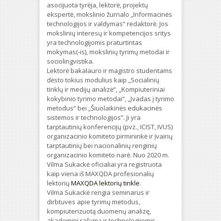
asocijuota tyrėja, lektorė, projektų
ekspertė, mokslinio žurnalo „Informacinės
technologijos ir valdymas“ redaktorė. Jos
mokslinių interesų ir kompetencijos sritys
yra technologijomis praturtintas
mokymas(-is), mokslinių tyrimų metodai ir
sociolingvistika.
Lektorė bakalauro ir magistro studentams
dėsto tokius modulius kaip „Socialinių
tinklų ir medijų analizė“, „Kompiuteriniai
kokybinio tyrimo metodai“, „Įvadas į tyrimo
metodus“ bei „Šiuolaikinės edukacinės
sistemos ir technologijos”. Ji yra
tarptautinių konferencijų (pvz., ICIST, IVUS)
organizacinio komiteto pirmininkė ir įvairių
tarptautinių bei nacionalinių renginių
organizacinio komiteto narė. Nuo 2020 m.
Vilma Sukackė oficialiai yra registruota
kaip viena iš MAXQDA profesionalių
lektorių
MAXQDA lektorių tinkle
.
Vilma Sukackė rengia seminarus ir
dirbtuves apie tyrimų metodus,
kompiuterizuotą duomenų analizę,
akademinį rašymą ir technologijomis