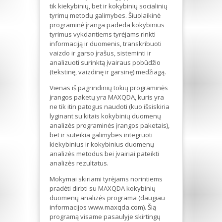
tik kiekybinių, bet ir kokybinių socialinių
tyrimų metodų galimybes. Šiuolaikinė
programinė įranga padeda kokybinius
tyrimus vykdantiems tyrėjams rinkti
informaciją ir duomenis, transkribuoti
vaizdo ir garso įrašus, sisteminti ir
analizuoti surinktą įvairaus pobūdžio
(tekstinę, vaizdinę ir garsinę) medžiagą.
Vienas iš pagrindinių tokių programinės
įrangos paketų yra MAXQDA, kuris yra
ne tik itin patogus naudoti (kuo išsiskiria
lyginant su kitais kokybinių duomenų
analizės programinės įrangos paketais),
bet ir suteikia galimybes integruoti
kiekybinius ir kokybinius duomenų
analizės metodus bei įvairiai pateikti
analizės rezultatus.
Mokymai skiriami tyrėjams norintiems
pradėti dirbti su MAXQDA kokybinių
duomenų analizės programa (daugiau
informacijos www.maxqda.com). Šią
programą visame pasaulyje skirtingų