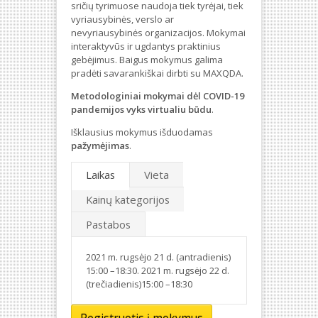
sričių tyrimuose naudoja tiek tyrėjai, tiek
vyriausybinės, verslo ar
nevyriausybinės organizacijos. Mokymai
interaktyvūs ir ugdantys praktinius
gebėjimus. Baigus mokymus galima
pradėti savarankiškai dirbti su MAXQDA.
Metodologiniai mokymai dėl COVID-19
pandemijos vyks virtualiu būdu
.
Išklausius mokymus išduodamas
pažymėjimas
.
Laikas
Vieta
Kainų kategorijos
Pastabos
2021 m. rugsėjo 21 d. (antradienis)
15:00 –18:30. 2021 m. rugsėjo 22 d.
(trečiadienis)15:00 –18:30
Registruotis į mokymus