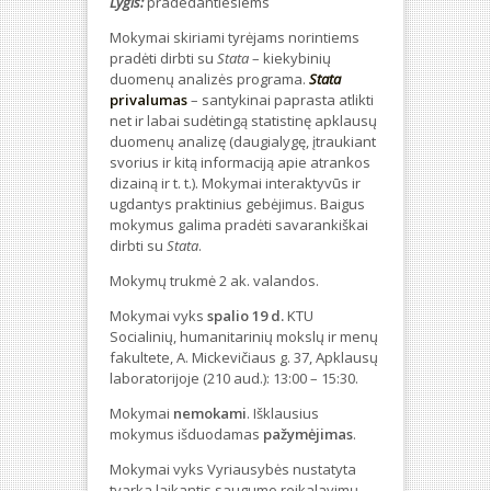
Lygis:
pradedantiesiems
Mokymai skiriami tyrėjams norintiems
pradėti dirbti su
Stata
– kiekybinių
duomenų analizės programa.
Stata
privalumas
– santykinai paprasta atlikti
net ir labai sudėtingą statistinę apklausų
duomenų analizę (daugialygę, įtraukiant
svorius ir kitą informaciją apie atrankos
dizainą ir t. t.). Mokymai interaktyvūs ir
ugdantys praktinius gebėjimus. Baigus
mokymus galima pradėti savarankiškai
dirbti su
Stata
.
Mokymų trukmė 2 ak. valandos.
Mokymai vyks
spalio 19 d.
KTU
Socialinių, humanitarinių mokslų ir menų
fakultete, A. Mickevičiaus g. 37, Apklausų
laboratorijoje (210 aud.): 13:00 – 15:30.
Mokymai
nemokami
. Išklausius
mokymus išduodamas
pažymėjimas
.
Mokymai vyks Vyriausybės nustatyta
tvarka laikantis saugumo reikalavimų.