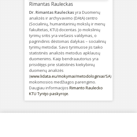
Rimantas Rauleckas
Dr. Rimantas Rauleckas
yra Duomenų
analizės ir archyvavimo (DAtA) centro
(Socialinių, humanitarinių mokslų ir menų
fakultetas, KTU) docentas. Jo mokslinių
tyrimų sritis yra viešasis valdymas, o
pagrindinis dėstomas dalykas – socialinių
tyrimų metodai. Savo tyrimuose jis taiko
statistinės analizės metodus apklausų
duomenims. Kaip bendraautorius yra
prisidėjęs prie statistinės kiekybinių
duomenų analizės
(
www.lidata.eu/mokymai/metodologiniai/SA
)
mokomosios medžiagos parengimo.
Daugiau informacijos
Rimanto Raulecko
KTU Tyrėjo paskyroje
.