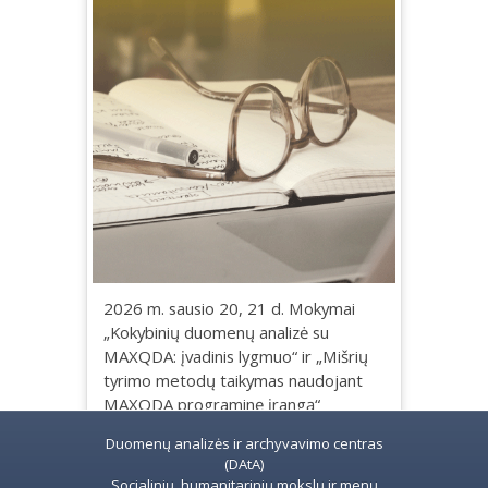
2026 m. sausio 20, 21 d. Mokymai
„Kokybinių duomenų analizė su
MAXQDA: įvadinis lygmuo“ ir „Mišrių
tyrimo metodų taikymas naudojant
MAXQDA programinę įrangą“
Duomenų analizės ir archyvavimo centras
(DAtA)
Socialinių, humanitarinių mokslų ir menų