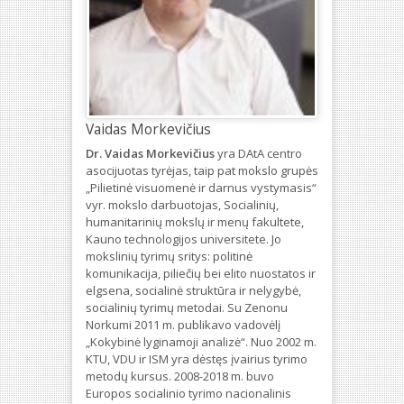
Vaidas Morkevičius
Dr. Vaidas Morkevičius
yra DAtA centro
asocijuotas tyrėjas, taip pat mokslo grupės
„Pilietinė visuomenė ir darnus vystymasis“
vyr. mokslo darbuotojas, Socialinių,
humanitarinių mokslų ir menų fakultete,
Kauno technologijos universitete. Jo
mokslinių tyrimų sritys: politinė
komunikacija, piliečių bei elito nuostatos ir
elgsena, socialinė struktūra ir nelygybė,
socialinių tyrimų metodai. Su Zenonu
Norkumi 2011 m. publikavo vadovėlį
„Kokybinė lyginamoji analizė“. Nuo 2002 m.
KTU, VDU ir ISM yra dėstęs įvairius tyrimo
metodų kursus. 2008-2018 m. buvo
Europos socialinio tyrimo nacionalinis