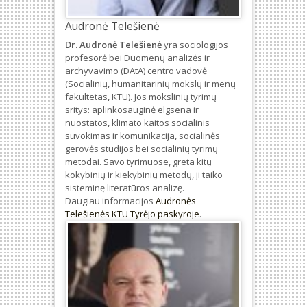
Audronė Telešienė
Dr. Audronė Telešienė
yra sociologijos
profesorė bei Duomenų analizės ir
archyvavimo (DAtA) centro vadovė
(Socialinių, humanitarinių mokslų ir menų
fakultetas, KTU). Jos mokslinių tyrimų
sritys: aplinkosauginė elgsena ir
nuostatos, klimato kaitos socialinis
suvokimas ir komunikacija, socialinės
gerovės studijos bei socialinių tyrimų
metodai. Savo tyrimuose, greta kitų
kokybinių ir kiekybinių metodų, ji taiko
sisteminę literatūros analizę.
Daugiau informacijos
Audronės
Telešienės KTU Tyrėjo paskyroje
.