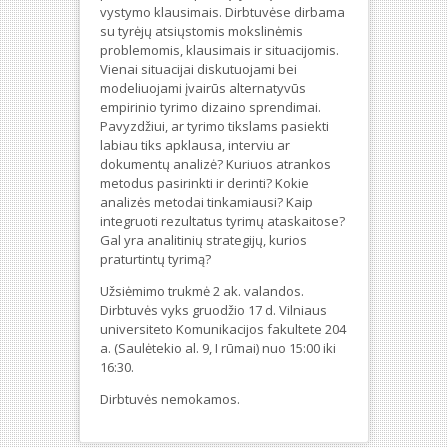
vystymo klausimais. Dirbtuvėse dirbama
su tyrėjų atsiųstomis mokslinėmis
problemomis, klausimais ir situacijomis.
Vienai situacijai diskutuojami bei
modeliuojami įvairūs alternatyvūs
empirinio tyrimo dizaino sprendimai.
Pavyzdžiui, ar tyrimo tikslams pasiekti
labiau tiks apklausa, interviu ar
dokumentų analizė? Kuriuos atrankos
metodus pasirinkti ir derinti? Kokie
analizės metodai tinkamiausi? Kaip
integruoti rezultatus tyrimų ataskaitose?
Gal yra analitinių strategijų, kurios
praturtintų tyrimą?
Užsiėmimo trukmė 2 ak. valandos.
Dirbtuvės vyks gruodžio 17 d. Vilniaus
universiteto Komunikacijos fakultete 204
a. (Saulėtekio al. 9, I rūmai) nuo 15:00 iki
16:30.
Dirbtuvės nemokamos.