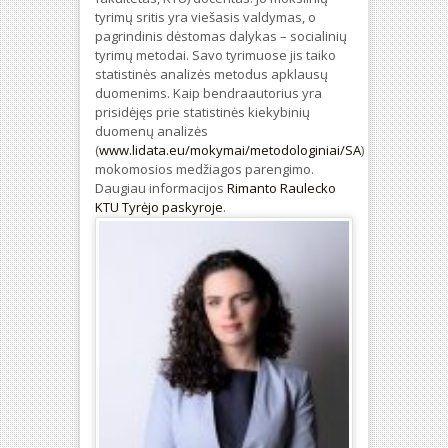
tyrimų sritis yra viešasis valdymas, o
pagrindinis dėstomas dalykas – socialinių
tyrimų metodai. Savo tyrimuose jis taiko
statistinės analizės metodus apklausų
duomenims. Kaip bendraautorius yra
prisidėjęs prie statistinės kiekybinių
duomenų analizės
(
www.lidata.eu/mokymai/metodologiniai/SA
)
mokomosios medžiagos parengimo.
Daugiau informacijos
Rimanto Raulecko
KTU Tyrėjo paskyroje
.