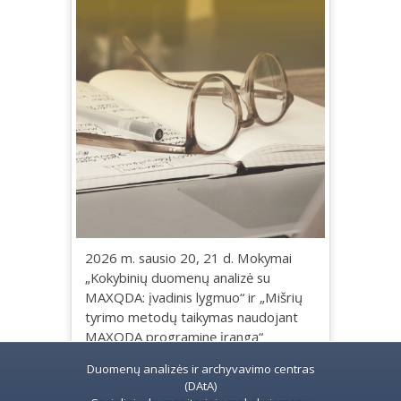
2026 m. sausio 20, 21 d. Mokymai
„Kokybinių duomenų analizė su
MAXQDA: įvadinis lygmuo“ ir „Mišrių
tyrimo metodų taikymas naudojant
MAXQDA programinę įrangą“
Duomenų analizės ir archyvavimo centras
(DAtA)