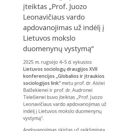
įteiktas „Prof. Juozo
Leonavičiaus vardo
apdovanojimas už indėlį į
Lietuvos mokslo
duomenynų vystymą“
2025 m. rugsėjo 4–5 d. vykusios
Lietuvos sociologų draugijos XVII
konferencijos „Globalios ir įtraukios
sociologijos link“
metu prof. dr. Aistei
Balžekienei ir prof. dr. Audronei
Telešienei buvo įteiktas „Prof. Juozo
Leonavičiaus vardo apdovanojimas už
indėlį į Lietuvos mokslo duomenynų
vystymą“.
Apdovanojimas skirtas už reikšmingą