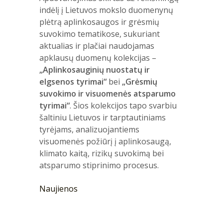
indėlį į Lietuvos mokslo duomenynų
plėtrą aplinkosaugos ir grėsmių
suvokimo tematikose, sukuriant
aktualias ir plačiai naudojamas
apklausų duomenų kolekcijas –
„Aplinkosauginių nuostatų ir
elgsenos tyrimai“
bei
„Grėsmių
suvokimo ir visuomenės atsparumo
tyrimai“
. Šios kolekcijos tapo svarbiu
šaltiniu Lietuvos ir tarptautiniams
tyrėjams, analizuojantiems
visuomenės požiūrį į aplinkosaugą,
klimato kaitą, rizikų suvokimą bei
atsparumo stiprinimo procesus.
Naujienos