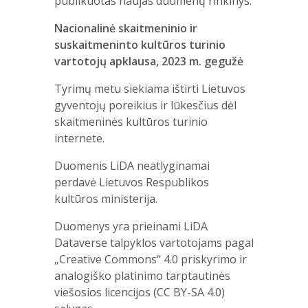
publikuotas naujas duomenų rinkinys.
Nacionalinė skaitmeninio ir
suskaitmeninto kultūros turinio
vartotojų apklausa, 2023 m. gegužė
Tyrimų metu siekiama ištirti Lietuvos
gyventojų poreikius ir lūkesčius dėl
skaitmeninės kultūros turinio
internete.
Duomenis LiDA neatlyginamai
perdavė Lietuvos Respublikos
kultūros ministerija.
Duomenys yra prieinami LiDA
Dataverse talpyklos vartotojams pagal
„Creative Commons“ 4.0 priskyrimo ir
analogiško platinimo tarptautinės
viešosios licencijos (CC BY-SA 4.0)