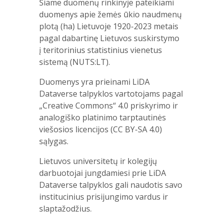
Šiame duomenų rinkinyje pateikiami
duomenys apie žemės ūkio naudmenų
plotą (ha) Lietuvoje 1920-2023 metais
pagal dabartinę Lietuvos suskirstymo
į teritorinius statistinius vienetus
sistemą (NUTS:LT).
Duomenys yra prieinami LiDA
Dataverse talpyklos vartotojams pagal
„Creative Commons“ 4.0 priskyrimo ir
analogiško platinimo tarptautinės
viešosios licencijos (CC BY-SA 4.0)
sąlygas.
Lietuvos universitetų ir kolegijų
darbuotojai jungdamiesi prie LiDA
Dataverse talpyklos gali naudotis savo
institucinius prisijungimo vardus ir
slaptažodžius.