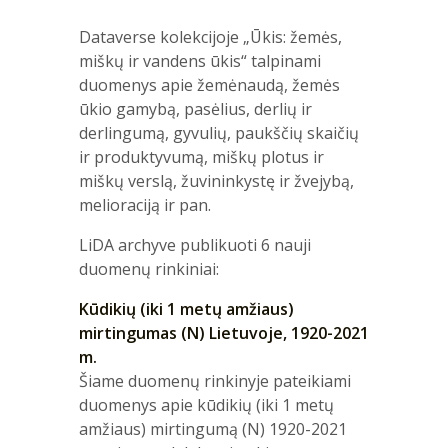
Dataverse kolekcijoje „Ūkis: žemės,
miškų ir vandens ūkis“ talpinami
duomenys apie žemėnaudą, žemės
ūkio gamybą, pasėlius, derlių ir
derlingumą, gyvulių, paukščių skaičių
ir produktyvumą, miškų plotus ir
miškų verslą, žuvininkystę ir žvejybą,
melioraciją ir pan.
LiDA archyve publikuoti 6 nauji
duomenų rinkiniai:
Kūdikių (iki 1 metų amžiaus)
mirtingumas (N) Lietuvoje, 1920-2021
m.
Šiame duomenų rinkinyje pateikiami
duomenys apie kūdikių (iki 1 metų
amžiaus) mirtingumą (N) 1920-2021