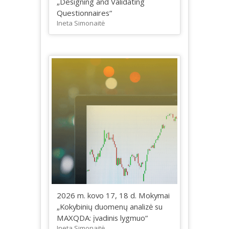
„Designing and Validating
Questionnaires“
Ineta Simonaitė
2026 m. kovo 17, 18 d. Mokymai
„Kokybinių duomenų analizė su
MAXQDA: įvadinis lygmuo“
Ineta Simonaitė