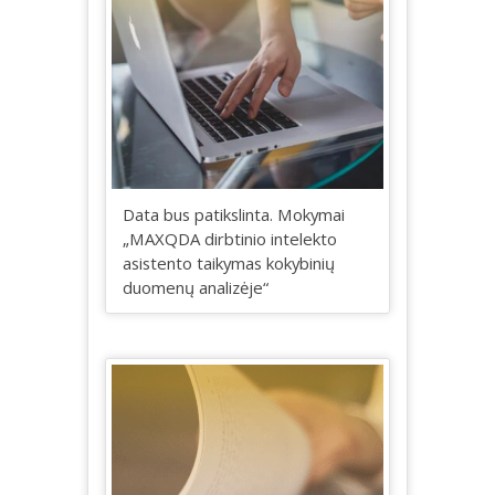
Data bus patikslinta. Mokymai
„MAXQDA dirbtinio intelekto
asistento taikymas kokybinių
duomenų analizėje“