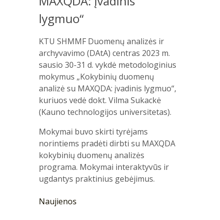
MAXQDA: įvadinis
lygmuo“
KTU SHMMF Duomenų analizės ir
archyvavimo (DAtA) centras 2023 m.
sausio 30-31 d. vykdė metodologinius
mokymus „Kokybinių duomenų
analizė su MAXQDA: įvadinis lygmuo“,
kuriuos vedė dokt. Vilma Sukackė
(Kauno technologijos universitetas).
Mokymai buvo skirti tyrėjams
norintiems pradėti dirbti su MAXQDA
kokybinių duomenų analizės
programa. Mokymai interaktyvūs ir
ugdantys praktinius gebėjimus.
Naujienos