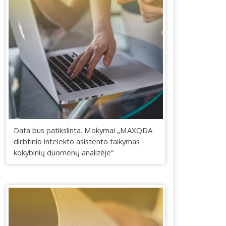
Data bus patikslinta. Mokymai „MAXQDA
dirbtinio intelekto asistento taikymas
kokybinių duomenų analizėje“