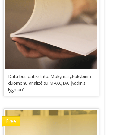
Data bus patikslinta. Mokymai „Kokybinių
duomenų analizė su MAXQDA: įvadinis
lygmuo“
Free