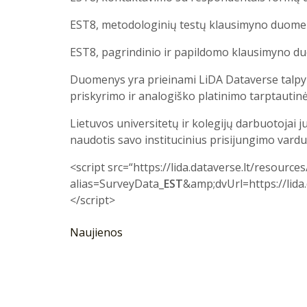
EST8, metodologinių testų klausimyno duomeny
EST8, pagrindinio ir papildomo klausimyno du
Duomenys yra prieinami LiDA Dataverse talpy
priskyrimo ir analogiško platinimo tarptautinės
Lietuvos universitetų ir kolegijų darbuotojai 
naudotis savo institucinius prisijungimo vardu
<script src=“https://lida.dataverse.lt/resources
alias=SurveyData_
EST
&amp;dvUrl=https://lid
</script>
Naujienos