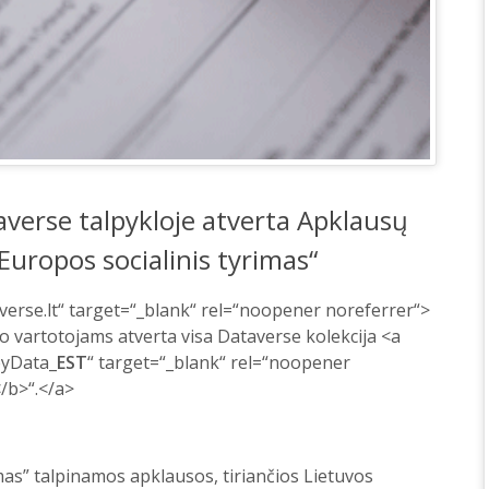
averse talpykloje atverta Apklausų
uropos socialinis tyrimas“
taverse.lt“ target=“_blank“ rel=“noopener noreferrer“>
 vartotojams atverta visa Dataverse kolekcija <a
eyData_
EST
“ target=“_blank“ rel=“noopener
/b>“.</a>
mas” talpinamos apklausos, tiriančios Lietuvos