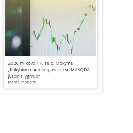
2026 m. kovo 17, 18 d. Mokymai
„Kokybinių duomenų analizė su MAXQDA:
įvadinis lygmuo“
t=iframe&amp;heightPx=800″>
Ineta Simonaitė