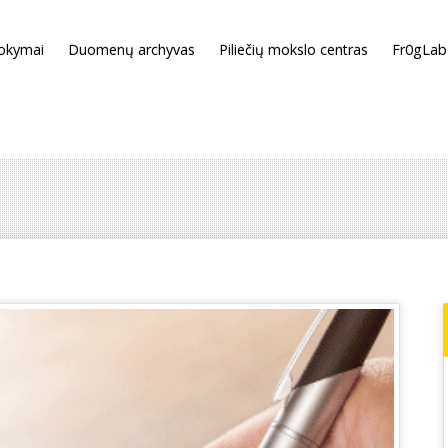
okymai
Duomenų archyvas
Piliečių mokslo centras
Fr0gLab