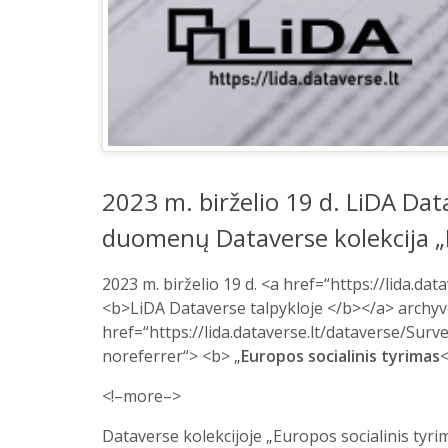
2023 m. birželio 19 d. LiDA Dat
duomenų Dataverse kolekcija „E
2023 m. birželio 19 d. <a href=“https://lida.da
<b>LiDA Dataverse talpykloje </b></a> archyvo
href=“https://lida.dataverse.lt/dataverse/Surv
noreferrer“> <b> „
Europos socialinis tyrimas
<
<!–more–>
Dataverse kolekcijoje „Europos socialinis tyri