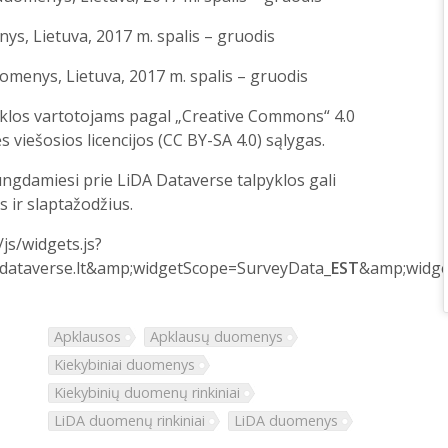
s, Lietuva, 2017 m. spalis – gruodis
omenys, Lietuva, 2017 m. spalis – gruodis
klos vartotojams pagal „Creative Commons“ 4.0
 viešosios licencijos (CC BY-SA 4.0) sąlygas.
jungdamiesi prie LiDA Dataverse talpyklos gali
s ir slaptažodžius.
/js/widgets.js?
a.dataverse.lt&amp;widgetScope=SurveyData_
EST
&amp;widge
Apklausos
Apklausų duomenys
Kiekybiniai duomenys
Kiekybinių duomenų rinkiniai
LiDA duomenų rinkiniai
LiDA duomenys