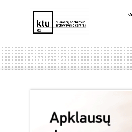
M
Naujienos