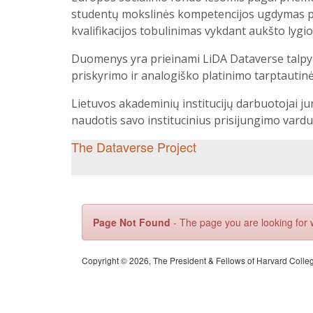
studentų mokslinės kompetencijos ugdymas pe
kvalifikacijos tobulinimas vykdant aukšto lygi
Duomenys yra prieinami LiDA Dataverse talpy
priskyrimo ir analogiško platinimo tarptautinės
Lietuvos akademinių institucijų darbuotojai ju
naudotis savo institucinius prisijungimo vardu