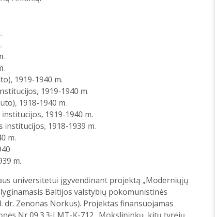
.
.
m.
m.
ruto), 1919-1940 m.
institucijos, 1919-1940 m.
bruto), 1918-1940 m.
 institucijos, 1919-1940 m.
s institucijos, 1918-1939 m.
40 m.
940
939 m.
iaus universitetui įgyvendinant projektą „Moderniųjų
i lyginamasis Baltijos valstybių pokomunistinės
il. dr. Zenonas Norkus). Projektas finansuojamas
onės Nr 09.3.3-LMT-K-712 „Mokslininkų, kitų tyrėjų,