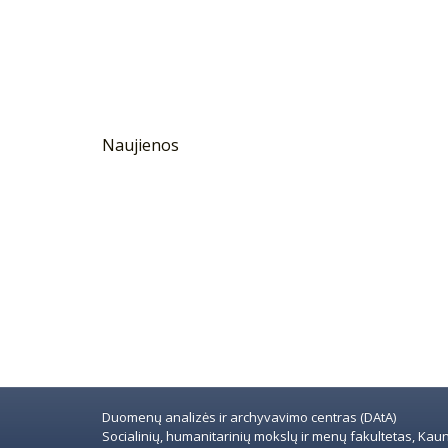
Naujienos
Duomenų analizės ir archyvavimo centras (DAtA)
Socialinių, humanitarinių mokslų ir menų fakultetas, Kauno