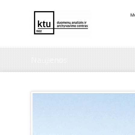
M
Naujienos