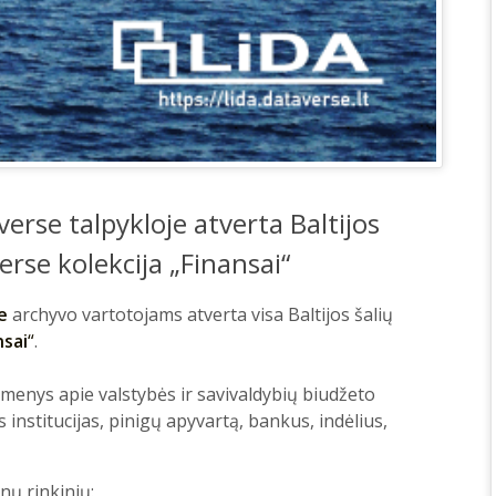
erse talpykloje atverta Baltijos
erse kolekcija „Finansai“
e
archyvo vartotojams atverta visa Baltijos šalių
nsai
“
.
omenys apie valstybės ir savivaldybių biudžeto
es institucijas, pinigų apyvartą, bankus, indėlius,
ų rinkinių: