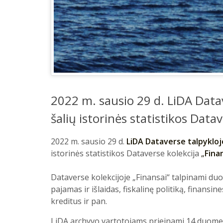
2022 m. sausio 29 d. LiDA Datav
šalių istorinės statistikos Datav
2022 m. sausio 29 d.
LiDA Dataverse talpykloj
istorinės statistikos Dataverse kolekcija
„
Fina
Dataverse kolekcijoje „Finansai“ talpinami du
pajamas ir išlaidas, fiskalinę politiką, finansin
kreditus ir pan.
LiDA archyvo vartotojams prieinami 14 duomen