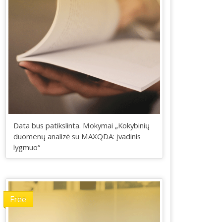
Data bus patikslinta. Mokymai „Kokybinių
duomenų analizė su MAXQDA: įvadinis
lygmuo“
Free