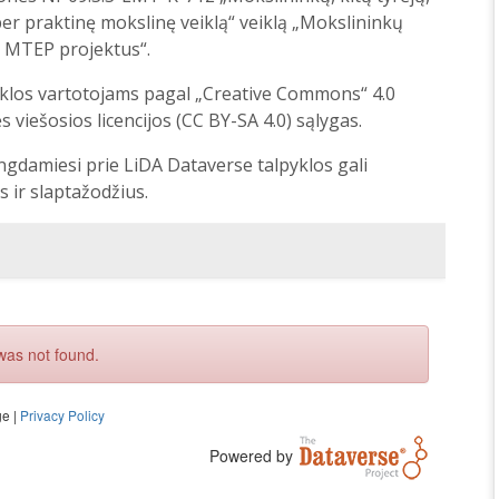
r praktinę mokslinę veiklą“ veiklą „Mokslininkų
o MTEP projektus“.
klos vartotojams pagal „Creative Commons“ 4.0
 viešosios licencijos (CC BY-SA 4.0) sąlygas.
ngdamiesi prie LiDA Dataverse talpyklos gali
s ir slaptažodžius.