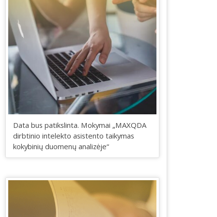
Data bus patikslinta. Mokymai „MAXQDA
dirbtinio intelekto asistento taikymas
kokybinių duomenų analizėje“