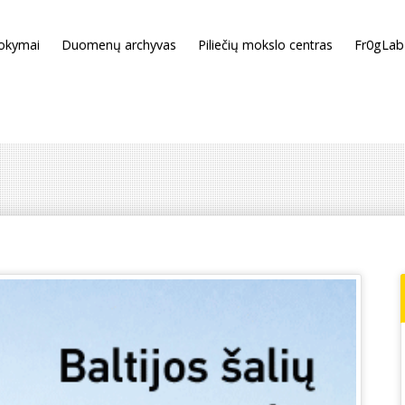
okymai
Duomenų archyvas
Piliečių mokslo centras
Fr0gLab