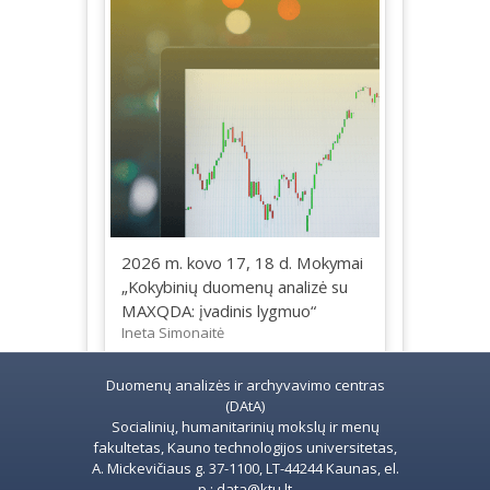
2026 m. kovo 17, 18 d. Mokymai
„Kokybinių duomenų analizė su
MAXQDA: įvadinis lygmuo“
Ineta Simonaitė
Duomenų analizės ir archyvavimo centras
(DAtA)
Socialinių, humanitarinių mokslų ir menų
fakultetas, Kauno technologijos universitetas,
A. Mickevičiaus g. 37-1100, LT-44244 Kaunas, el.
p.: data@ktu.lt