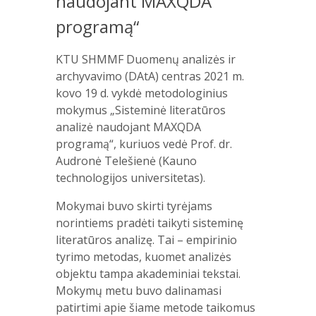
naudojant MAXQDA
programą“
KTU SHMMF Duomenų analizės ir
archyvavimo (DAtA) centras 2021 m.
kovo 19 d. vykdė metodologinius
mokymus „Sisteminė literatūros
analizė naudojant MAXQDA
programą“, kuriuos vedė Prof. dr.
Audronė Telešienė (Kauno
technologijos universitetas).
Mokymai buvo skirti tyrėjams
norintiems pradėti taikyti sisteminę
literatūros analizę. Tai – empirinio
tyrimo metodas, kuomet analizės
objektu tampa akademiniai tekstai.
Mokymų metu buvo dalinamasi
patirtimi apie šiame metode taikomus