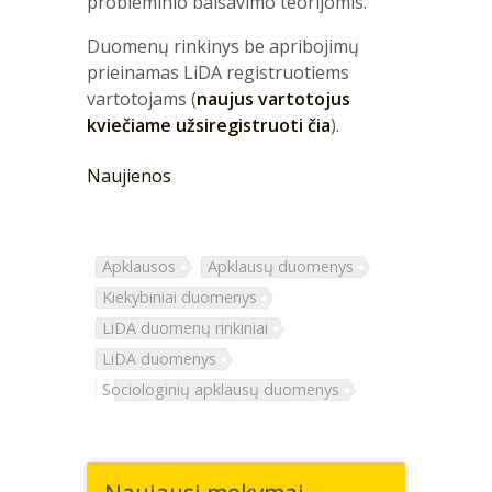
probleminio balsavimo teorijomis.
Duomenų rinkinys be apribojimų
prieinamas LiDA registruotiems
vartotojams (
naujus vartotojus
kviečiame užsiregistruoti čia
).
Naujienos
Apklausos
Apklausų duomenys
Kiekybiniai duomenys
LiDA duomenų rinkiniai
LiDA duomenys
Sociologinių apklausų duomenys