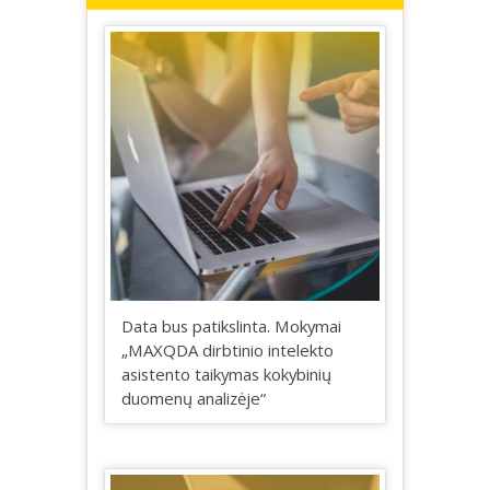
Data bus patikslinta. Mokymai
„MAXQDA dirbtinio intelekto
asistento taikymas kokybinių
duomenų analizėje“