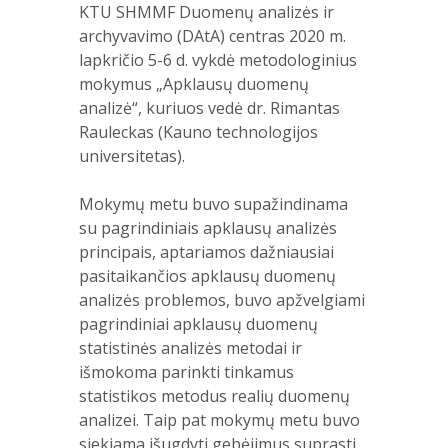
KTU SHMMF Duomenų analizės ir
archyvavimo (DAtA) centras 2020 m.
lapkričio 5-6 d. vykdė metodologinius
mokymus „Apklausų duomenų
analizė“, kuriuos vedė dr. Rimantas
Rauleckas (Kauno technologijos
universitetas).
Mokymų metu buvo supažindinama
su pagrindiniais apklausų analizės
principais, aptariamos dažniausiai
pasitaikančios apklausų duomenų
analizės problemos, buvo apžvelgiami
pagrindiniai apklausų duomenų
statistinės analizės metodai ir
išmokoma parinkti tinkamus
statistikos metodus realių duomenų
analizei. Taip pat mokymų metu buvo
siekiama išugdyti gebėjimus suprasti