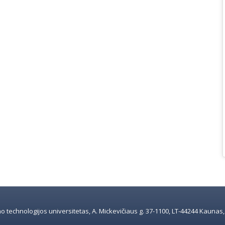
 technologijos universitetas, A. Mickevičiaus g. 37-1100, LT-44244 Kaunas, e