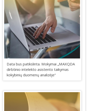
Data bus patikslinta. Mokymai „MAXQDA
dirbtinio intelekto asistento taikymas
kokybinių duomenų analizėje“