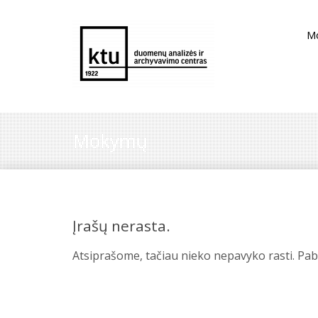
M
Mokymų
Įrašų nerasta.
Atsiprašome, tačiau nieko nepavyko rasti. Paban