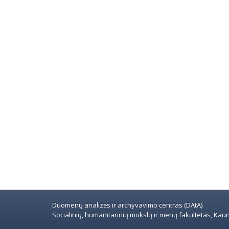
Duomenų analizės ir archyvavimo centras (DAtA)
Socialinių, humanitarinių mokslų ir menų fakultetas, Kauno