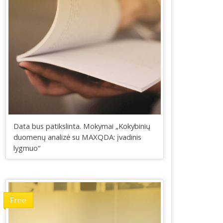
Data bus patikslinta. Mokymai „Kokybinių
duomenų analizė su MAXQDA: įvadinis
lygmuo“
Free