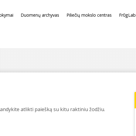
okymai
Duomenų archyvas
Piliečių mokslo centras
Fr0gLab
dykite atlikti paiešką su kitu raktiniu žodžiu.