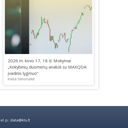
2026 m. kovo 17, 18 d. Mokymai
„Kokybinių duomenų analizė su MAXQDA:
įvadinis lygmuo“
Ineta Simonaitė
l. p.: data@ktu.lt