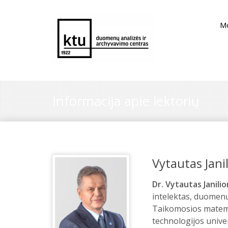
M
Informacija apie lektorių
Vytautas Janil
Dr. Vytautas Janili
intelektas, duomenų 
Taikomosios matem
technologijos univer