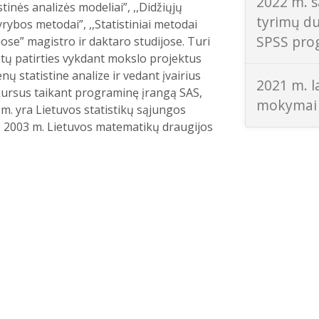
2022 m. s
tinės analizės modeliai”, ,,Didžiųjų
tyrimų d
rybos metodai”, ,,Statistiniai metodai
SPSS pro
ose” magistro ir daktaro studijose. Turi
tų patirties vykdant mokslo projektus
ų statistine analize ir vedant įvairius
2021 m. la
ursus taikant programinę įrangą SAS,
mokymai 
m. yra Lietuvos statistikų sąjungos
 2003 m. Lietuvos matematikų draugijos