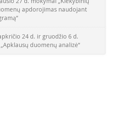
ausio 27 d. mokymai „Kiekybinių
uomenų apdorojimas naudojant
gramą“
pkričio 24 d. ir gruodžio 6 d.
„Apklausų duomenų analizė“