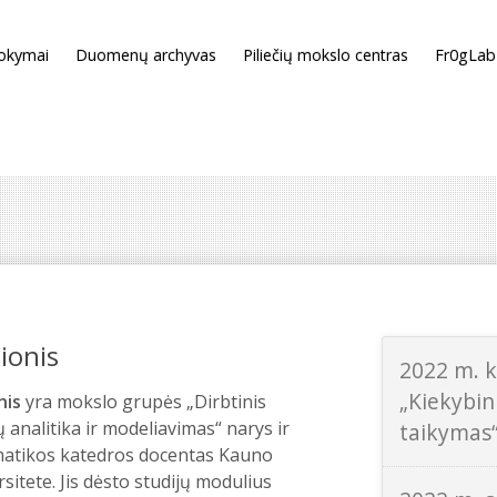
okymai
Duomenų archyvas
Piliečių mokslo centras
Fr0gLab
ionis
2022 m. k
„Kiekybi
onis
yra mokslo grupės „Dirbtinis
analitika ir modeliavimas“ narys ir
taikymas
atikos katedros docentas Kauno
sitete. Jis dėsto studijų modulius