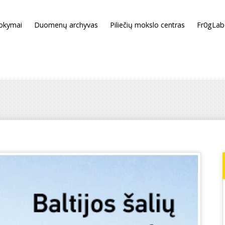
okymai
Duomenų archyvas
Piliečių mokslo centras
Fr0gLab