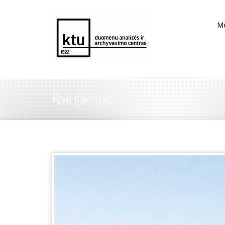
M
Naujienos