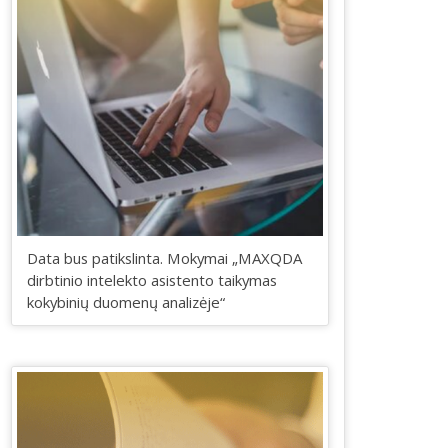
Data bus patikslinta. Mokymai „MAXQDA
dirbtinio intelekto asistento taikymas
kokybinių duomenų analizėje“