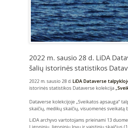
2022 m. sausio 28 d. LiDA Datav
šalių istorinės statistikos Data
2022 m. sausio 28 d.
LiDA Dataverse talpykloj
istorinės statistikos Dataverse kolekcija
„
Svei
Dataverse kolekcijoje „Sveikatos apsauga“ tal
skaičių, medikų skaičių, visuomenės sveikatą be
LiDA archyvo vartotojams prieinami 13 duomen
Ligoninių, ligoninių lovų ir vaistinių skaičius 