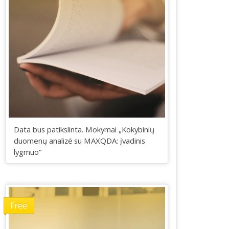
Data bus patikslinta. Mokymai „Kokybinių
duomenų analizė su MAXQDA: įvadinis
lygmuo“
Free