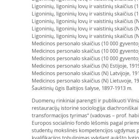
Ligoninių, ligoninių lovų ir vaistinių skaičius 
Ligoninių, ligoninių lovų ir vaistinių skaičius
Ligoninių, ligoninių lovų ir vaistinių skaičius (
Ligoninių, ligoninių lovų ir vaistinių skaičius (
Ligoninių, ligoninių lovų ir vaistinių skaičius 
Medicinos personalo skaičius (10 000 gyventoj
Medicinos personalo skaičius (10 000 gyventoj
Medicinos personalo skaičius (10 000 gyventoj
Medicinos personalo skaičius (N) Estijoje, 191
Medicinos personalo skaičius (N) Latvijoje, 1
Medicinos personalo skaičius (N) Lietuvoje, 1
Šauktinių ūgis Baltijos šalyse, 1897-1913 m.
Duomenų rinkiniai parengti ir publikuoti Viln
restauracijų istorinė sociologija: diachroniška
transformacijos tyrimas“ (vadovas – prof. hab
Europos socialinio fondo lėšomis pagal priem
studentų mokslinės kompetencijos ugdymas pe
kvalifikacijos tobulinimas vykdant aukšto lygi