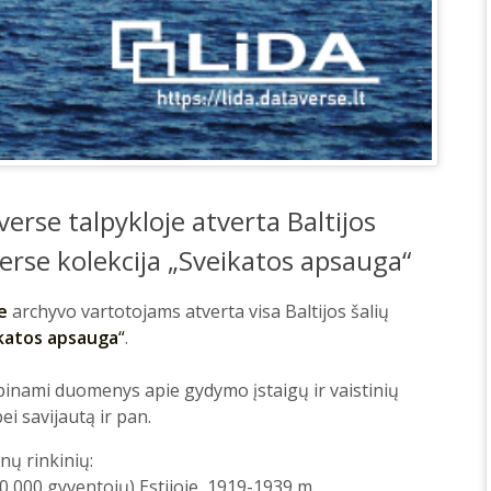
erse talpykloje atverta Baltijos
verse kolekcija „Sveikatos apsauga“
e
archyvo vartotojams atverta visa Baltijos šalių
katos apsauga
“
.
pinami duomenys apie gydymo įstaigų ir vaistinių
i savijautą ir pan.
ų rinkinių:
(10 000 gyventojų) Estijoje, 1919-1939 m.