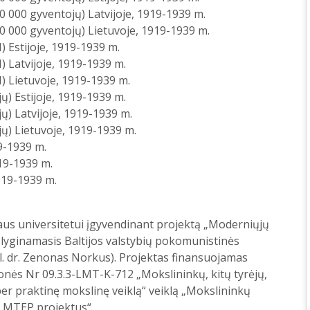
(10 000 gyventojų) Latvijoje, 1919-1939 m.
 (10 000 gyventojų) Lietuvoje, 1919-1939 m.
N) Estijoje, 1919-1939 m.
N) Latvijoje, 1919-1939 m.
(N) Lietuvoje, 1919-1939 m.
ų) Estijoje, 1919-1939 m.
ų) Latvijoje, 1919-1939 m.
ų) Lietuvoje, 1919-1939 m.
9-1939 m.
919-1939 m.
919-1939 m.
iaus universitetui įgyvendinant projektą „Moderniųjų
i lyginamasis Baltijos valstybių pokomunistinės
il. dr. Zenonas Norkus). Projektas finansuojamas
onės Nr 09.3.3-LMT-K-712 „Mokslininkų, kitų tyrėjų,
r praktinę mokslinę veiklą“ veiklą „Mokslininkų
o MTEP projektus“.