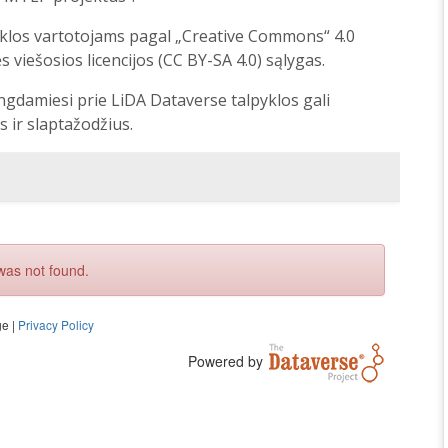
klos vartotojams pagal „Creative Commons“ 4.0
 viešosios licencijos (CC BY-SA 4.0) sąlygas.
ngdamiesi prie LiDA Dataverse talpyklos gali
s ir slaptažodžius.