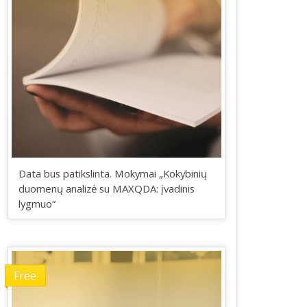
Data bus patikslinta. Mokymai „Kokybinių
duomenų analizė su MAXQDA: įvadinis
lygmuo“
Free