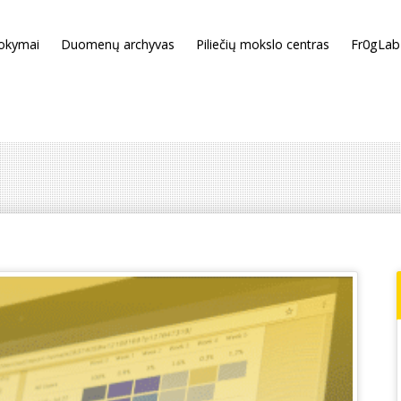
okymai
Duomenų archyvas
Piliečių mokslo centras
Fr0gLab