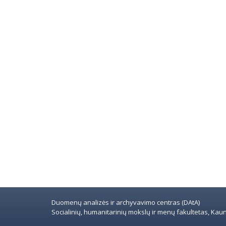
Duomenų analizės ir archyvavimo centras (DAtA)
Socialinių, humanitarinių mokslų ir menų fakultetas, Kauno