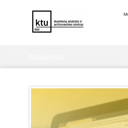
M
Naujienos