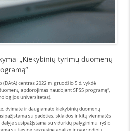
okymai „Kiekybinių tyrimų duomenų
rogramą“
DAtA) centras 2022 m. gruodžio 5 d. vykdė
 duomenų apdorojimas naudojant SPSS programą“,
ologijos universitetas).
, dvimate ir daugiamate kiekybinių duomenų
sipažįstama su padėties, sklaidos ir kitų vienmatės
 dalyje susipažįstama su vidurkių palyginimu, ryšio
ama su tiesine regresine analize ir pagrindinių