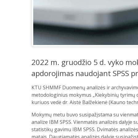
2022 m. gruodžio 5 d. vyko m
apdorojimas naudojant SPSS p
KTU SHMMF Duomenų analizės ir archyvavimo (
metodologinius mokymus „Kiekybinių tyrimų
kuriuos vedė dr. Aistė Balžekienė (Kauno techn
Mokymų metu buvo susipažįstama su vienmate
analize IBM SPSS. Vienmatės analizės dalyje su
statistikų gavimu IBM SPSS. Dvimatės analizės
matais. Daugiamatės analizės dalyje susipažįst