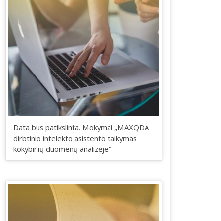
Data bus patikslinta. Mokymai „MAXQDA
dirbtinio intelekto asistento taikymas
kokybinių duomenų analizėje“