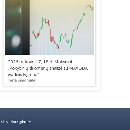
2026 m. kovo 17, 18 d. Mokymai
„Kokybinių duomenų analizė su MAXQDA:
įvadinis lygmuo“
Ineta Simonaitė
l. p.: data@ktu.lt