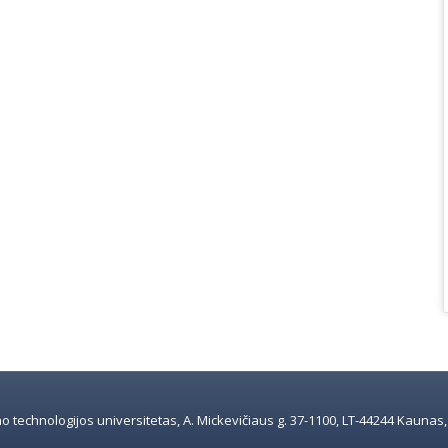
 technologijos universitetas, A. Mickevičiaus g. 37-1100, LT-44244 Kaunas, e