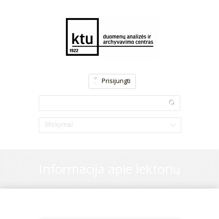
Prisijungti
Mokymai
Informacija apie lektorių