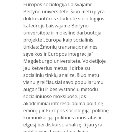
Europos sociologiją Laisvajame
Berlyno universitete. Šiuo metu ji yra
doktorantūros studentė sociologijos
katedroje Laisvajame Berlyno
universitete ir mokslinė darbuotoja
projekte „Europa kaip socialinis
tinklas: Žmonių transnacionalinės
sąveikos ir Europos integracija“
Magdeburgo universitete, Vokietijoje.
Jau ketverius metus ji dirba su
socialinių tinklų analize, šiuo metu
vienu greičiausiai savo populiarumu
augančiu ir besivystančiu metodu
socialiniuose moksluose. Jos
akademiniai interesai apima politinę
emocijų ir Europos sociologiją, politinę
komunikaciją, politines nuostatas ir
elgesį bei diskurso analizę. Ji jau yra
publikavusi tarptautinio lygio