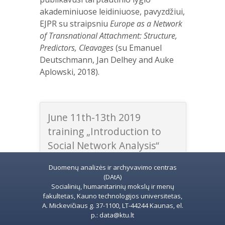
akademiniuose leidiniuose, pavyzdžiui,
EJPR su straipsniu
Europe as a Network
of Transnational Attachment: Structure,
Predictors, Cleavages
(su Emanuel
Deutschmann, Jan Delhey and Auke
Aplowski, 2018).
June 11th-13th 2019
training „Introduction to
Social Network Analysis“
Duomenų analizės ir archyvavimo centras
(DAtA)
Socialinių, humanitarinių mokslų ir menų
fakultetas, Kauno technologijos universitetas,
A. Mickevičiaus g. 37-1100, LT-44244 Kaunas, el.
p.: data@ktu.lt