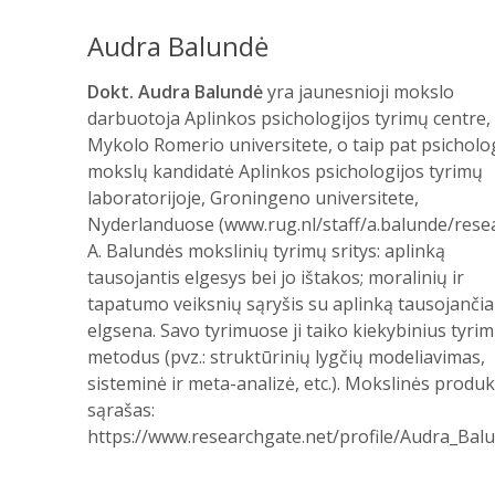
Audra Balundė
Dokt.
Audra Balundė
yra jaunesnioji mokslo
darbuotoja Aplinkos psichologijos tyrimų centre,
Mykolo Romerio universitete, o taip pat psicholo
mokslų kandidatė Aplinkos psichologijos tyrimų
laboratorijoje, Groningeno universitete,
Nyderlanduose (www.rug.nl/staff/a.balunde/resea
A. Balundės mokslinių tyrimų sritys: aplinką
tausojantis elgesys bei jo ištakos; moralinių ir
tapatumo veiksnių sąryšis su aplinką tausojančia
elgsena. Savo tyrimuose ji taiko kiekybinius tyri
metodus (pvz.: struktūrinių lygčių modeliavimas,
sisteminė ir meta-analizė, etc.). Mokslinės produk
sąrašas:
https://www.researchgate.net/profile/Audra_Bal