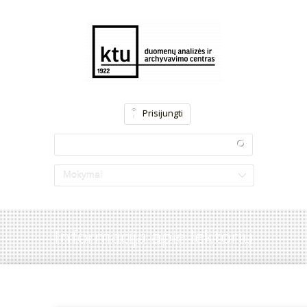
Prisijungti
Mokymai
Informacija apie lektorių